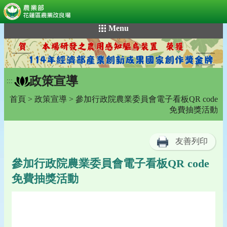
:::
跳
Menu
到
主
要
內
政策宣導
容
:::
區
首頁
>
政策宣導
> 參加行政院農業委員會電子看板QR code
塊
免費抽獎活動
友善列印
參加行政院農業委員會電子看板QR code
免費抽獎活動