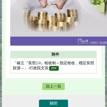
附件
「確立『長照2.0』稅收制～指定稅收，穩定長照
財源～」-行政院文宣
PDF
回上一頁
關閉