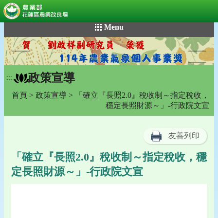
:::
跳
Menu
到
主
要
內
政策宣導
容
:::
區
首頁
>
政策宣導
> 「確立『長照2.0』稅收制～指定稅收，
塊
穩定長照財源～」-行政院文宣
友善列印
「確立『長照2.0』稅收制～指定稅收，穩
定長照財源～」-行政院文宣