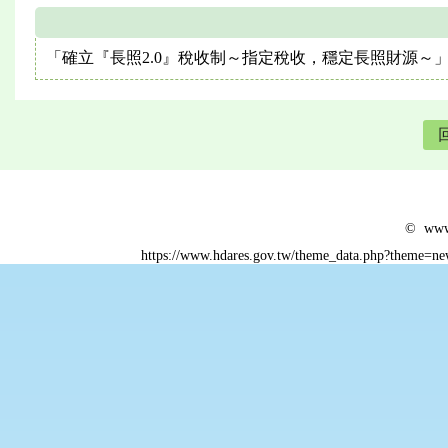
「確立『長照2.0』稅收制～指定稅收，穩定長照財源～」
© www.
https://www.hdares.gov.tw/theme_data.php?theme=