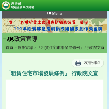
:::
跳
Menu
到
主
要
內
政策宣導
容
:::
區
首頁
>
政策宣導
> 「租賃住宅市場發展條例」-行政院文宣
塊
友善列印
「租賃住宅市場發展條例」-行政院文宣