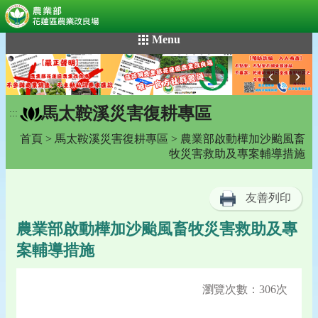
:::
跳
Menu
到
主
要
內
馬太鞍溪災害復耕專區
容
:::
區
首頁
>
馬太鞍溪災害復耕專區
> 農業部啟動樺加沙颱風畜
塊
牧災害救助及專案輔導措施
友善列印
農業部啟動樺加沙颱風畜牧災害救助及專
案輔導措施
瀏覽次數：306次