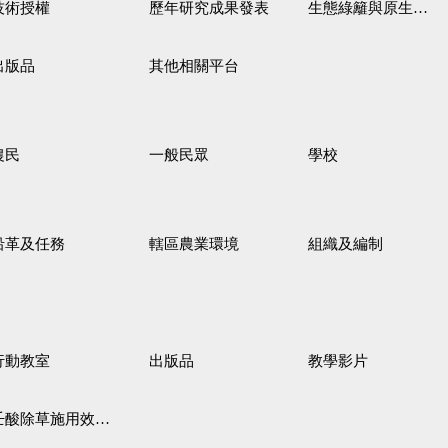
技術授權
歷年研究成果發表
生態綠籬與原生野花植生毯
出版品
其他相關平台
農民
一般民眾
學校
沿革及任務
轄區農業環境
組織及編制
行動教室
出版品
教學影片
壬酸除草施用效果觀察