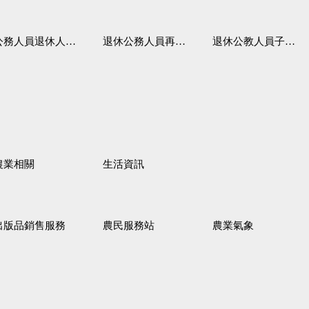
務人員退休人員法施行細則
退休公務人員再任職務
退休公教人員子女教育補助規定
農業相關
生活資訊
出版品銷售服務
農民服務站
農業氣象