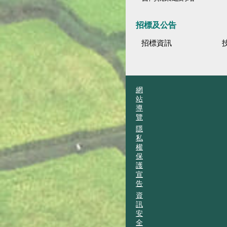
招標及公告
招標資訊
網
站
導
覽
隱
私
權
保
護
宣
告
資
訊
安
全