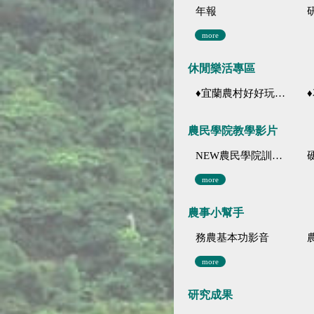
年報
more
休閒樂活專區
♦宜蘭農村好好玩 ♦「農、藝、山、水」四條遊程推薦
♦花
農民學院教學影片
NEW農民學院訓練影音分類
more
農事小幫手
務農基本功影音
more
研究成果