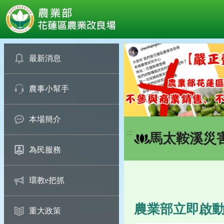
:::
跳
到
最新消息
主
要
農事小幫手
內
容
區
本場簡介
塊
:::
馬太鞍溪災
為民服務
環教e把抓
農業部立即啟
重大政策