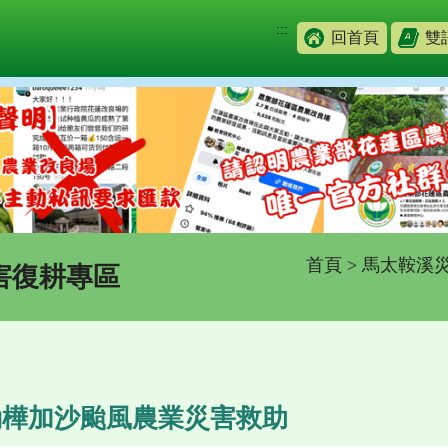
:::
回首頁
雙
首頁
>
馬太鞍溪
害復耕專區
動樺加沙颱風農業災害救助