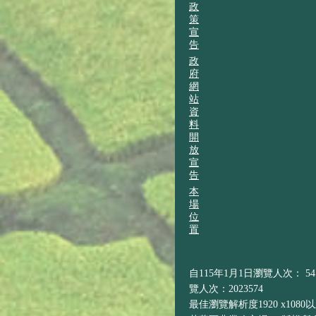
政
策
宣
告
政
府
網
站
資
料
開
放
宣
告
本
場
位
置
自115年1月1日瀏覽人次： 541
覽人次：2023574
最佳瀏覽解析度1920 x1080