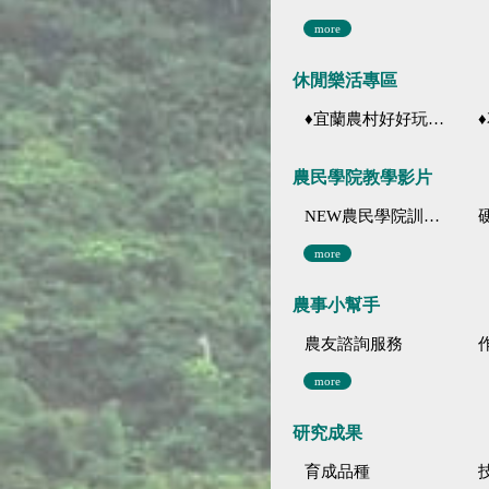
more
休閒樂活專區
♦宜蘭農村好好玩 ♦「農、藝、山、水」四條遊程推薦
♦花
農民學院教學影片
NEW農民學院訓練影音分類
more
農事小幫手
農友諮詢服務
more
研究成果
育成品種