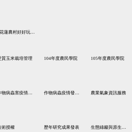
蓮農村好好玩♦「原、生、慢、活」四條遊程推薦
硬質玉米栽培管理
104年度農民學院
105年度農民學院
作物病蟲害疫情警報
作物病蟲疫情發生預測
農業氣象資訊服務
技術授權
歷年研究成果發表
生態綠籬與原生野花植生毯