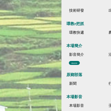
技術研發
環教e把抓
環教快遞
本場簡介
影音簡介
more
原鄉部落
新聞
本場影音
本場影音