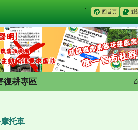
:::
回首頁
雙
害復耕專區
餐摩托車