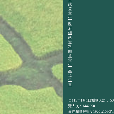
政
策
宣
告
政
府
網
站
資
料
開
放
宣
告
本
場
位
置
自115年1月1日瀏覽人次： 533
覽人次：1442990
最佳瀏覽解析度1920 x1080