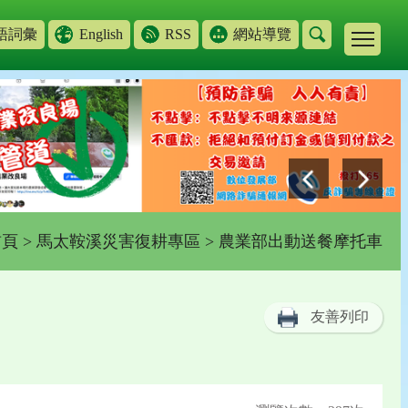
語詞彙
English
RSS
網站導覽
首頁
>
馬太鞍溪災害復耕專區
> 農業部出動送餐摩托車
友善列印