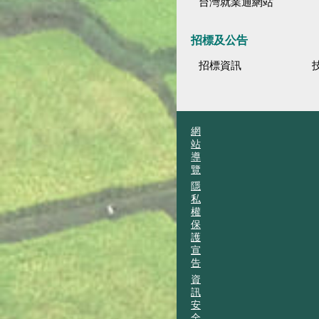
台灣就業通網站
招標及公告
招標資訊
網
站
導
覽
隱
私
權
保
護
宣
告
資
訊
安
全