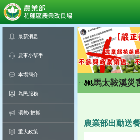
:::
跳
到
最新消息
主
要
農事小幫手
內
容
區
本場簡介
塊
馬太鞍溪災
:::
為民服務
環教e把抓
農業部出動送
重大政策