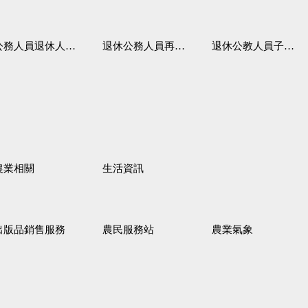
務人員退休人員法施行細則
退休公務人員再任職務
退休公教人員子女教育補助規定
農業相關
生活資訊
出版品銷售服務
農民服務站
農業氣象