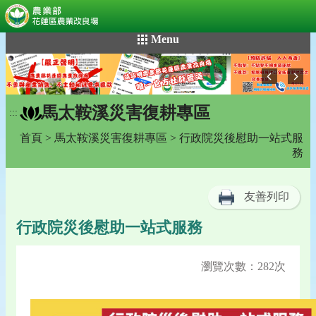
:::
跳
Menu
到
主
要
內
馬太鞍溪災害復耕專區
容
:::
區
首頁
>
馬太鞍溪災害復耕專區
> 行政院災後慰助一站式服
塊
務
友善列印
行政院災後慰助一站式服務
瀏覽次數：282次