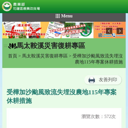
:::
跳
Menu
到
主
要
內
馬太鞍溪災害復耕專區
容
:::
區
首頁
>
馬太鞍溪災害復耕專區
> 受樺加沙颱風致流失埋沒
塊
農地115年專案休耕措施
友善列印
受樺加沙颱風致流失埋沒農地115年專案
休耕措施
瀏覽次數：572次