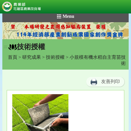
:::
跳
Menu
到
主
要
內
技術授權
容
:::
區
首頁
>
研究成果
>
技術授權
> 小規模有機水稻自主育苗技
塊
術
友善列印