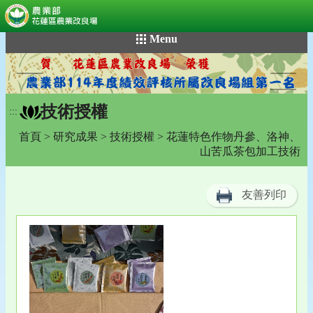
:::
跳
Menu
到
主
要
內
技術授權
容
:::
區
首頁
>
研究成果
>
技術授權
> 花蓮特色作物丹參、洛神、
塊
山苦瓜茶包加工技術
友善列印