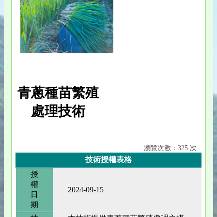
青蔥種苗繁殖
處理技術
瀏覽次數：325 次
技術授權表格
授
權
2024-09-15
日
期