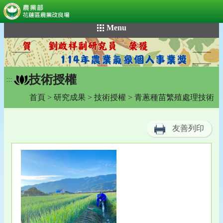
:::
跳
Menu
到
主
要
內
技術授權
容
:::
區
首頁
>
研究成果
>
技術授權
> 青蔥種苗繁殖處理技術
塊
友善列印