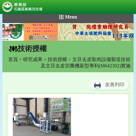
:::
跳
Menu
到
主
要
內
技術授權
容
:::
區
首頁
>
研究成果
>
技術授權
> 文旦去皮取肉設備製造技術
塊
及文旦去皮切瓣機新型專利(M642302)實施
友善列印