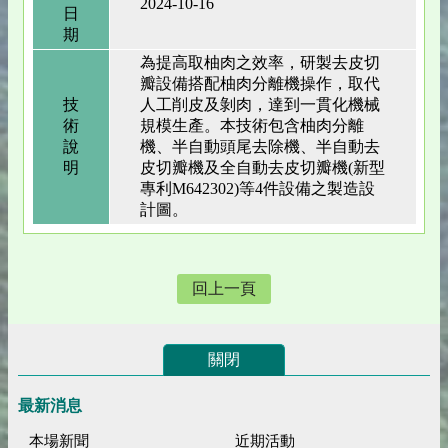
2024-10-16
日
期
為提高取柚肉之效率，研製去皮切
瓣設備搭配柚肉分離機操作，取代
技
人工削皮及剝肉，達到一貫化機械
術
規模生產。本技術包含柚肉分離
說
機、半自動頭尾去除機、半自動去
明
皮切瓣機及全自動去皮切瓣機(新型
專利M642302)等4件設備之製造設
計圖。
回上一頁
關閉
最新消息
本場新聞
近期活動