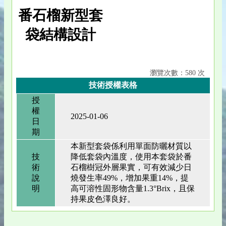
番石榴新型套
袋結構設計
瀏覽次數：580 次
技術授權表格
授
權
2025-01-06
日
期
本新型套袋係利用單面防曬材質以
技
降低套袋內溫度，使用本套袋於番
術
石榴樹冠外層果實，可有效減少日
說
燒發生率49%，增加果重14%，提
明
高可溶性固形物含量1.3°Brix，且保
持果皮色澤良好。