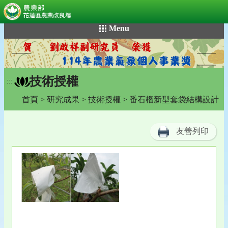
:::
跳
Menu
到
主
要
內
技術授權
容
:::
區
首頁
>
研究成果
>
技術授權
> 番石榴新型套袋結構設計
塊
友善列印