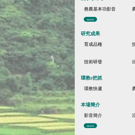
務農基本功影音
more
研究成果
育成品種
技術研發
環教e把抓
環教快遞
本場簡介
影音簡介
more