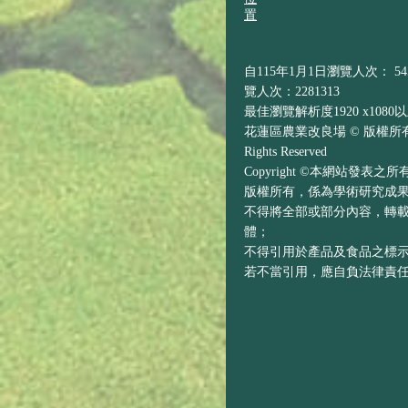
置
自115年1月1日瀏覽人次： 545
覽人次：2281313
最佳瀏覽解析度1920 x1080
花蓮區農業改良場 © 版權所有 H
Rights Reserved
Copyright ©本網站發表
版權所有，係為學術研究成
不得將全部或部分內容，轉
體；
不得引用於產品及食品之標
若不當引用，應自負法律責