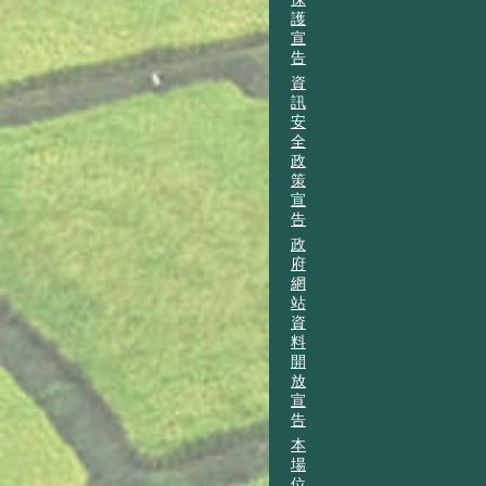
護
宣
告
資
訊
安
全
政
策
宣
告
政
府
網
站
資
料
開
放
宣
告
本
場
位