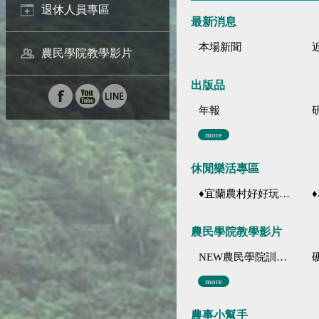
退休人員專區
最新消息
本場新聞
農民學院教學影片
出版品
年報
more
休閒樂活專區
♦宜蘭農村好好玩 ♦「農、藝、山、水」四條遊程推薦
♦花
農民學院教學影片
NEW農民學院訓練影音分類
more
農事小幫手