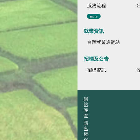
服務流程
more
就業資訊
台灣就業通網站
招標及公告
招標資訊
網
站
導
覽
隱
私
權
保