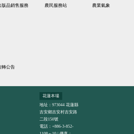
出版品銷售服務
農民服務站
農業氣象
技轉公告
花蓮本場
地址：973044 花蓮縣
吉安鄉吉安村吉安路
二段150號
電話：+886-3-852-
1108～10 | 傳真：