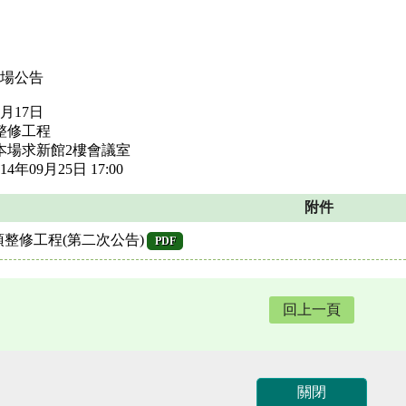
場公告
月17日
整修⼯程
本場求新館2樓會議室
年09月25日 17:00
附件
頂整修⼯程(第二次公告)
PDF
回上一頁
關閉