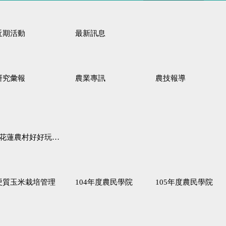
近期活動
最新訊息
研究彙報
農業專訊
農技報導
蓮農村好好玩♦「原、生、慢、活」四條遊程推薦
硬質玉米栽培管理
104年度農民學院
105年度農民學院