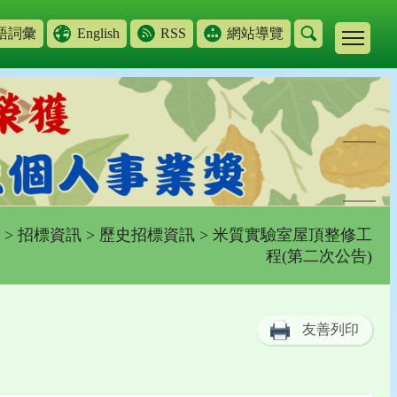
語詞彙
English
RSS
網站導覽
>
招標資訊
>
歷史招標資訊
> 米質實驗室屋頂整修⼯
程(第二次公告)
友善列印