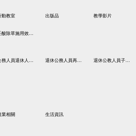
行動教室
出版品
教學影片
壬酸除草施用效果觀察
務人員退休人員法施行細則
退休公務人員再任職務
退休公教人員子女教育補助規定
農業相關
生活資訊