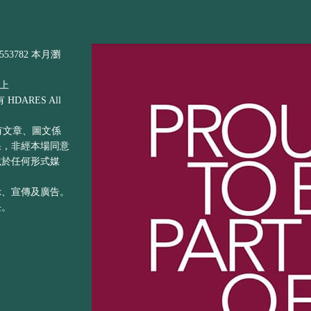
53782 本月瀏
以上
DARES All
之所有文章、圖文係
果，非經本場同意
載於任何形式媒
示、宣傳及廣告。
任。