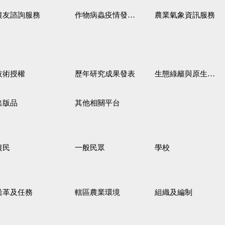
農友諮詢服務
作物病蟲疫情發生預測
農業氣象資訊服務
技術授權
歷年研究成果發表
生態綠籬與原生野花植生毯
出版品
其他相關平台
農民
一般民眾
學校
沿革及任務
轄區農業環境
組織及編制