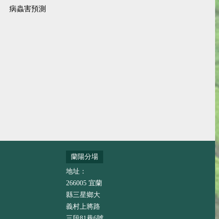
病蟲害預測
蘭陽分場
地址：
266005 宜蘭
縣三星鄉大
義村上將路
三段81巷6號