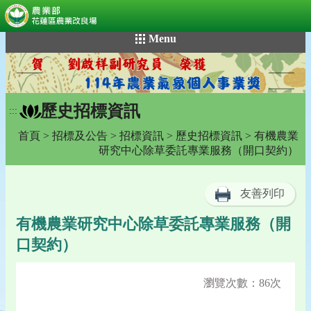
:::
跳
Menu
到
主
要
內
歷史招標資訊
容
:::
區
首頁
>
招標及公告
>
招標資訊
>
歷史招標資訊
> 有機農業
塊
研究中⼼除草委託專業服務（開⼝契約）
友善列印
有機農業研究中⼼除草委託專業服務（開
⼝契約）
瀏覽次數：86次