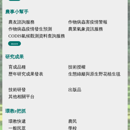
農事小幫手
農友諮詢服務
作物病蟲害疫情警報
作物病蟲疫情發生預測
農業氣象資訊服務
CODIS氣候觀測資料查詢服務
more
研究成果
育成品種
技術授權
歷年研究成果發表
生態綠籬與原生野花植生毯
技術研發
出版品
其他相關平台
環教e把抓
環教快遞
農民
一般民眾
學校