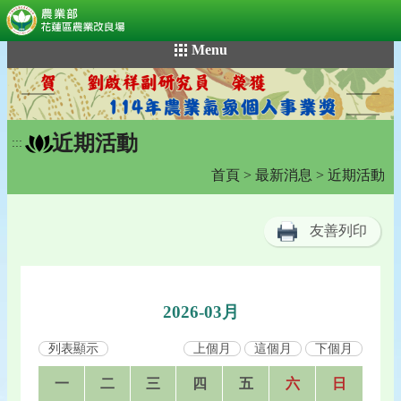
:::
跳
Menu
到
主
要
內
近期活動
容
:::
區
首頁
>
最新消息
> 近期活動
塊
友善列印
2026-03月
列表顯示
上個月
這個月
下個月
一
二
三
四
五
六
日