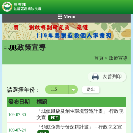
:::
跳
Menu
到
主
要
內
政策宣導
容
:::
區
首頁
> 政策宣導
塊
友善列印
請選擇年份：
年度
發布日期
標題
「城鎮風貌及創生環境營造計畫」-行政院
109-07-30
文宣
PDF
「領航企業研發深耕計畫」－行政院文宣
109-07-24