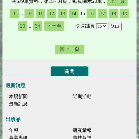
共679筆資料，第15
/
34頁，每頁顯示20筆，
上一頁
1
...
10
11
12
13
14
15
16
17
18
19
20
...
34
下一頁
快速跳頁
回上一頁
關閉
最新消息
本場新聞
近期活動
最新訊息
出版品
年報
研究彙報
農業專訊
農技報導