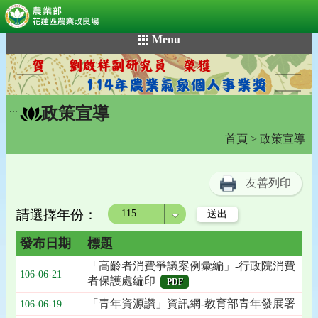
:::
跳
Menu
到
主
要
內
政策宣導
容
:::
區
首頁
> 政策宣導
塊
友善列印
請選擇年份：
年度
發布日期
標題
「高齡者消費爭議案例彙編」-行政院消費
106-06-21
者保護處編印
PDF
「青年資源讚」資訊網-教育部青年發展署
106-06-19