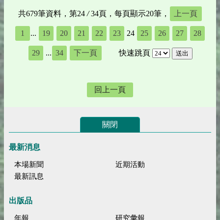
共679筆資料，第24
/
34頁，每頁顯示20筆，
上一頁
1
...
19
20
21
22
23
24
25
26
27
28
29
...
34
下一頁
快速跳頁
回上一頁
關閉
最新消息
本場新聞
近期活動
最新訊息
出版品
年報
研究彙報