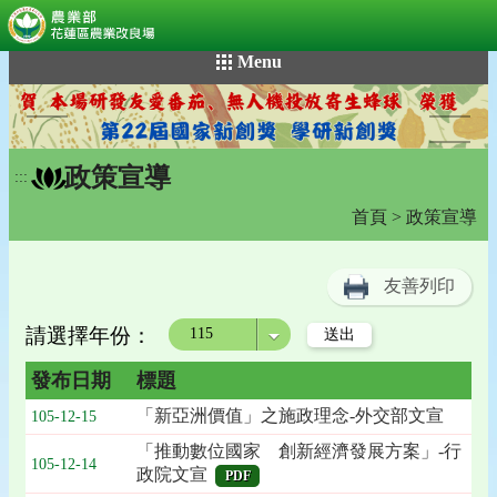
:::
跳
Menu
到
主
要
內
政策宣導
容
:::
區
首頁
> 政策宣導
塊
友善列印
請選擇年份：
年度
發布日期
標題
「新亞洲價值」之施政理念-外交部文宣
105-12-15
「推動數位國家 創新經濟發展方案」-行
105-12-14
政院文宣
PDF