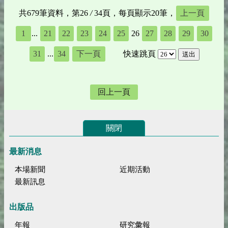
共679筆資料，第26
/
34頁，每頁顯示20筆，
上一頁
1
...
21
22
23
24
25
26
27
28
29
30
31
...
34
下一頁
快速跳頁
回上一頁
關閉
最新消息
本場新聞
近期活動
最新訊息
出版品
年報
研究彙報