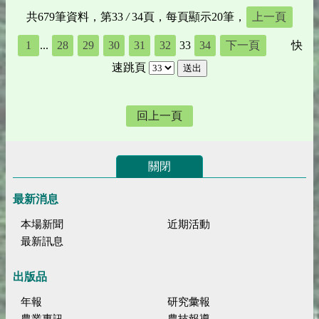
共679筆資料，第33
/
34頁，每頁顯示20筆，
上一頁
1
...
28
29
30
31
32
33
34
下一頁
快
速跳頁
回上一頁
關閉
最新消息
本場新聞
近期活動
最新訊息
出版品
年報
研究彙報
農業專訊
農技報導