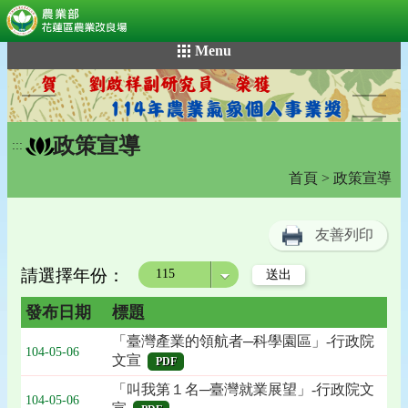
:::
跳
Menu
到
主
要
內
政策宣導
容
:::
區
首頁
> 政策宣導
塊
友善列印
請選擇年份：
年度
發布日期
標題
「臺灣產業的領航者─科學園區」-行政院
104-05-06
文宣
PDF
「叫我第１名─臺灣就業展望」-行政院文
104-05-06