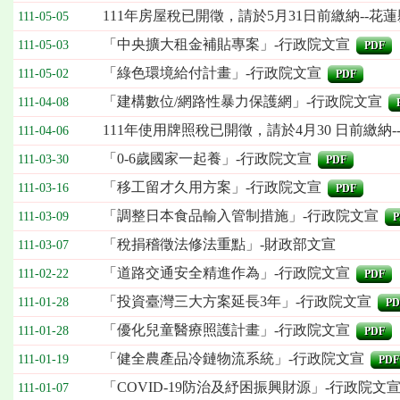
111年房屋稅已開徵，請於5月31日前繳納--
111-05-05
「中央擴大租金補貼專案」-行政院文宣
111-05-03
PDF
「綠色環境給付計畫」-行政院文宣
111-05-02
PDF
「建構數位/網路性暴力保護網」-行政院文宣
111-04-08
111年使用牌照稅已開徵，請於4月30 日前繳納
111-04-06
「0-6歲國家一起養」-行政院文宣
111-03-30
PDF
「移工留才久用方案」-行政院文宣
111-03-16
PDF
「調整日本食品輸入管制措施」-行政院文宣
111-03-09
P
「稅捐稽徵法修法重點」-財政部文宣
111-03-07
「道路交通安全精進作為」-行政院文宣
111-02-22
PDF
「投資臺灣三大方案延長3年」-行政院文宣
111-01-28
PD
「優化兒童醫療照護計畫」-行政院文宣
111-01-28
PDF
「健全農產品冷鏈物流系統」-行政院文宣
111-01-19
PDF
「COVID-19防治及紓困振興財源」-行政院文
111-01-07