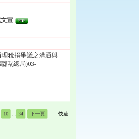
院文宣
PDF
辦理稅捐爭議之溝通與
(總局)03-
10
...
34
下一頁
快速