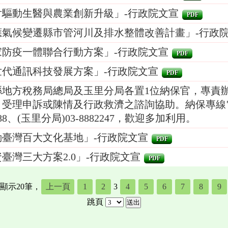
片驅動生醫與農業創新升級」-行政院文宣
PDF
應氣候變遷縣市管河川及排水整體改善計畫」-行政
家防疫一體聯合行動方案」-行政院文宣
PDF
世代通訊科技發展方案」-行政院文宣
PDF
縣地方稅務局總局及玉里分局各置1位納保官，專責
受理申訴或陳情及行政救濟之諮詢協助。納保專線電話
188、(玉里分局)03-8882247，歡迎多加利用。
動臺灣百大文化基地」-行政院文宣
PDF
臺灣三大方案2.0」-行政院文宣
PDF
顯示20筆，
上一頁
1
2
3
4
5
6
7
8
9
跳頁