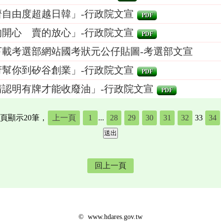
濟自由度超越日韓」-行政院文宣
PDF
的開心 賣的放心」-行政院文宣
PDF
下載考選部網站國考狀元公仔貼圖-考選部文宣
府幫你到矽谷創業」-行政院文宣
PDF
清認明有牌才能收廢油」-行政院文宣
PDF
每頁顯示20筆，
上一頁
1
...
28
29
30
31
32
33
34
回上一頁
© www.hdares.gov.tw