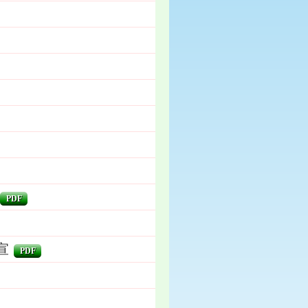
PDF
宣
PDF