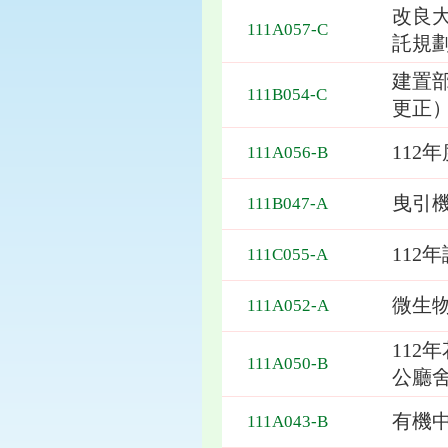
改良
111A057-C
託規
建置
111B054-C
更正
112
111A056-B
曳引機
111B047-A
112
111C055-A
微生物
111A052-A
112
111A050-B
公廳
有機
111A043-B