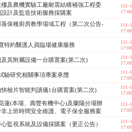
大樓及農機實驗工廠耐震結構補強工程委
111-
17:0
劃設計及監造技術服務採購案
部落保種廚房教學場域工程（第二次公告-
111-
17:0
）
111-
年度特約醫護人員臨場健康服務
17:0
111-
及其附屬設備一台購置案(第二次)
17:0
111-
年試驗研究相關事項專案承攬
17:0
111-
快檢片智能判讀儀1台購置案(第二次)
17:0
年花蓮(本場、壽豐有機中心)及蘭陽分場辦
111-
17:0
舍非上班時間安全維護、電子保全服務案
111-
中心監視系統及設備採購案（更正公告）
17:0