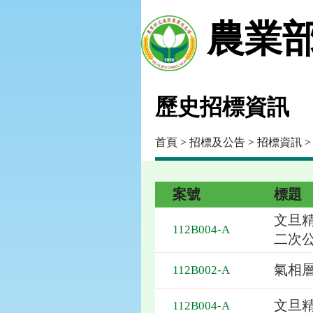
農業部
歷史招標資訊
首頁
>
招標及公告
>
招標資訊
>
案號
標題
文旦
112B004-A
二次
氣相
112B002-A
文旦
112B004-A