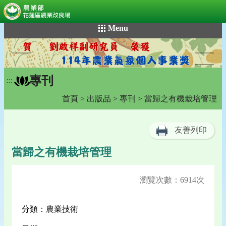
:::
跳
Menu
到
主
要
內
專刊
容
:::
區
首頁
>
出版品
>
專刊
> 當歸之有機栽培管理
塊
友善列印
當歸之有機栽培管理
瀏覽次數：6914次
分類：農業技術