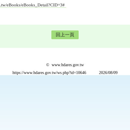
v.tw/eBooks/eBooks_Detail?CID=3#
回上一頁
© www.hdares.gov.tw
https://www.hdares.gov.tw/ws.php?id=10646
2026/08/09