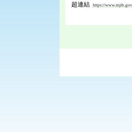
超連結
https://www.mjib.go