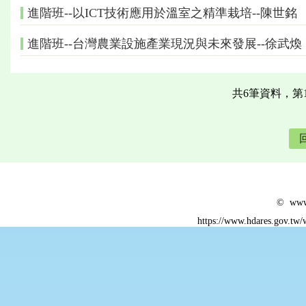
進階班--以ICT技術應用於溫室之精準栽培--陳世銘
進階班--台灣農業設施產業現況與未來發展--徐武煥
共6筆資料，第
© www.
https://www.hdares.gov.tw