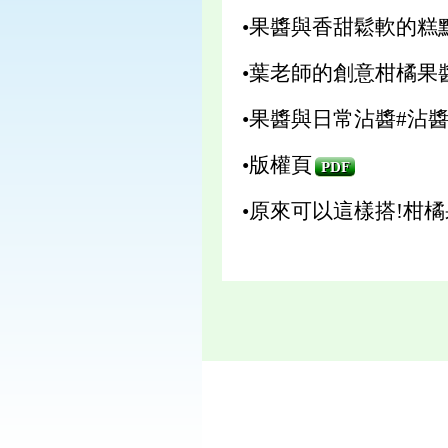
•果醬與香甜鬆軟的糕
•葉老師的創意柑橘果
•果醬與日常沾醬#沾
•版權頁
PDF
•原來可以這樣搭!柑