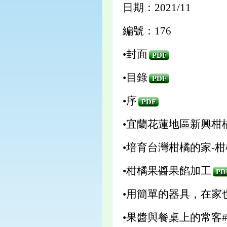
日期：2021/11
編號：176
•封面
PDF
•目錄
PDF
•序
PDF
•宜蘭花蓮地區新興柑
•培育台灣柑橘的家-
•柑橘果醬果餡加工
PD
•用簡單的器具，在家
•果醬與餐桌上的常客