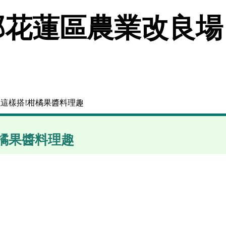
花蓮區農業改良場
以這樣搭!柑橘果醬料理趣
橘果醬料理趣