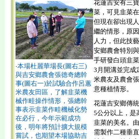
花蓮吉安有三
菜，可見韭菜
但現在卻出現
繼的情形，原
人力，但此技
安鄉農會特別與
手研發白頭韭
‧本場杜麗華場長(圖右三)
3月開溝並完成
與吉安鄉農會張德奇總幹
米農友及農會
事(圖右一)於試驗合作呂蕙
意種植情形。
米農友田區，了解韭菜機
械作畦操作情形，張總幹
花蓮吉安鄉傳
事表示韭菜作畦機械化勢
5公分以上，是
在必行，今年示範成功
韭菜的美名。
後，明年將預計擴大規模
需製作二種垂
嘗試，也期望本場協助吉