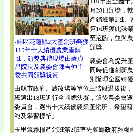
110年度全國
月28日頒獎，
產銷班第2班、
第16班獲此殊
至蒞臨，並與
‧轄區花蓮縣2大產銷班榮獲
頒獎。
110年十大績優農業產銷
班，頒獎典禮現場由蘇貞
農委會為提升
昌院長及農委會陳吉仲主
同時促進創新
委共同頒獎祝賀
別辦理全國績
由縣市政府、農改場等單位三階段選拔後，
班選出18班進行全國總決賽，隨後農委會
委員會，選出十大績優農業產銷班，希望藉
範及學習標竿。
玉里鎮雜糧產銷班第2班率先響應政府雜糧