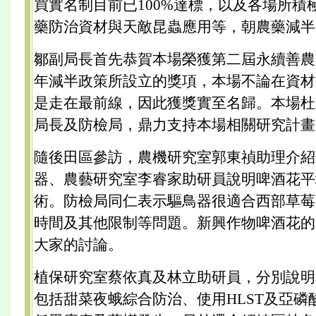
買實名制目前已100%達標，以及各場所積
藥防治資材與天敵昆蟲應用等，朝農藥減半
鄒副局長首先恭賀本場榮獲第二屆永續善農
年減半政策所設立的獎項，本場不論在資材
是走在最前線，因此獲獎實至名歸。本場杜
局長及防檢局，鼎力支持本場相關研究計畫
隨後田區參訪，農機研究室郭東禎助理介紹
器、農藝研究室李睿家助研員說明啤酒花平
術。防檢局同仁表示驅鳥器很適合西部草莓
時間及其他限制等問題。新興作物啤酒花的
大家的討論。
植保研究室蔡依真及林立助研員，分別說明
包括甜菜夜蛾綜合防治、使用HLST及亞磷