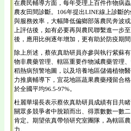
在農民輔導方面，每年受理上百件作物病蟲
農友田間診斷。106年提出LINE線上診斷
與服務效率，大幅降低偏鄉部落農民奔波或
上評估後，如有必要再與農民聯繫進一步至
後，應用比例逐年增加，更有助於防疫期間
除上所述，蔡依真助研員亦參與執行紫蘇有
物非農藥管理、轄區重要作物減農藥管理、
稻熱病預警地圖，以及培養地區儲備植物醫
力推廣輔導下，宜花地區蔬果農藥殘留合格率為9
於全國平均96.5-97%。
杜麗華場長表示蔡依真助研員成績有目共睹
關眾多競爭者中脫穎而出、得票數數一數二
肯定。期望依真帶領研究室團隊，為轄區農
力。