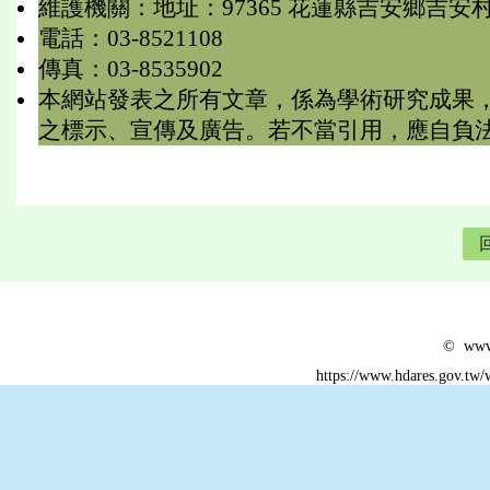
維護機關：地址：97365 花蓮縣吉安鄉吉安
電話：03-8521108
傳真：03-8535902
本網站發表之所有文章，係為學術研究成果
之標示、宣傳及廣告。若不當引用，應自負
© www.
https://www.hdares.gov.tw