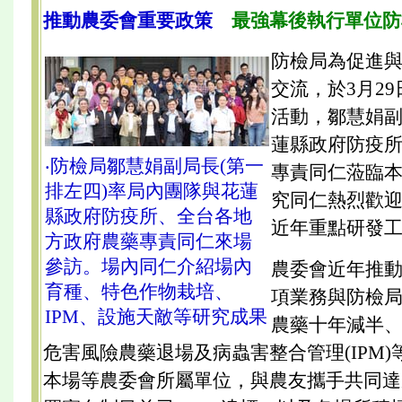
推動農委會重要政策
最強幕後執行單位防
防檢局為促進
交流，於3月2
活動，鄒慧娟
蓮縣政府防疫
‧防檢局鄒慧娟副局長(第一
專責同仁蒞臨
排左四)率局內團隊與花蓮
究同仁熱烈歡
縣政府防疫所、全台各地
近年重點研發
方政府農藥專責同仁來場
參訪。場內同仁介紹場內
農委會近年推
育種、特色作物栽培、
項業務與防檢
IPM、設施天敵等研究成果
農藥十年減半
危害風險農藥退場及病蟲害整合管理(IPM
本場等農委會所屬單位，與農友攜手共同達