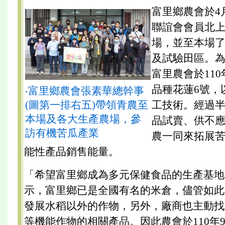
富里鄉農會於4
聯誼會會員北
場，並至本場
及試驗田區。
富里農會於11
品種花蓮6號，
‧富里鄉農會張素華總幹事
(圖第一排右五)帶領青農至
工技術。經過
本場及各大生產農場，參
品試賣、供不
訪有機苦瓜產業
農一同來拓展
能性產品銷售能量。
「希望富里鄉成為多元保健食品的生產基地
示，富里鄉已是全國有名的米倉，儘管如此
發展水稻以外的作物，另外，廠商也主動找
等機能作物的相關產品。因此農會於110年9