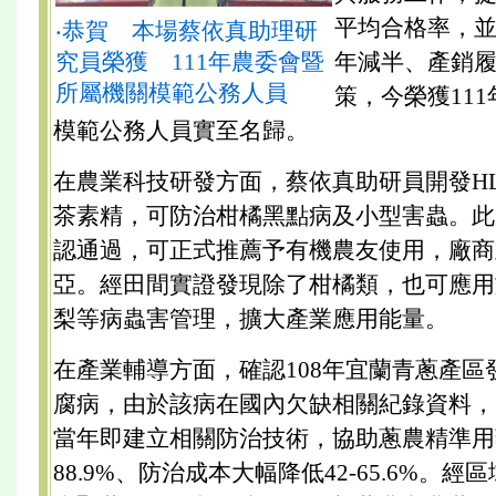
平均合格率，
‧恭賀 本場蔡依真助理研
究員榮獲 111年農委會暨
年減半、產銷履
所屬機關模範公務人員
策，今榮獲11
模範公務人員實至名歸。
在農業科技研發方面，蔡依真助研員開發HL
茶素精，可防治柑橘黑點病及小型害蟲。此
認通過，可正式推薦予有機農友使用，廠商
亞。經田間實證發現除了柑橘類，也可應用
梨等病蟲害管理，擴大產業應用能量。
在產業輔導方面，確認108年宜蘭青蔥產區
腐病，由於該病在國內欠缺相關紀錄資料，
當年即建立相關防治技術，協助蔥農精準用藥
88.9%、防治成本大幅降低42-65.6%。