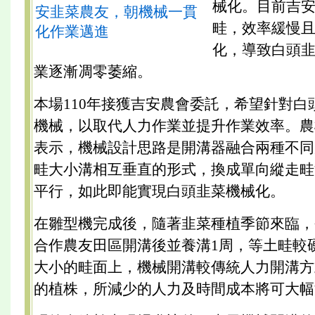
械化。目前吉
安韭菜農友，朝機械一貫
畦，效率緩慢
化作業邁進
化，導致白頭
業逐漸凋零萎縮。
本場110年接獲吉安農會委託，希望針對白
機械，以取代人力作業並提升作業效率。農
表示，機械設計思路是開溝器融合兩種不同
畦大小溝相互垂直的形式，換成單向縱走畦
平行，如此即能實現白頭韭菜機械化。
在雛型機完成後，隨著韭菜種植季節來臨，
合作農友田區開溝後並養溝1周，等土畦較
大小的畦面上，機械開溝較傳統人力開溝方
的植株，所減少的人力及時間成本將可大幅