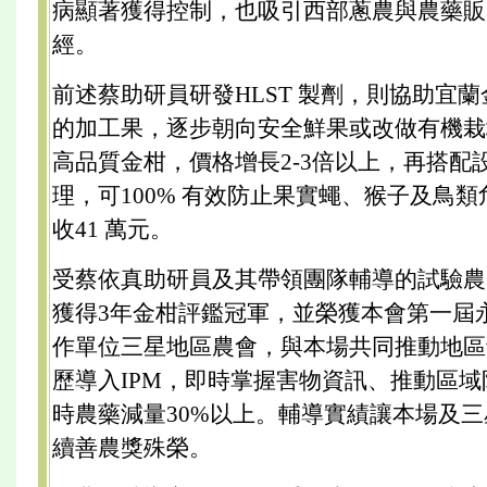
病顯著獲得控制，也吸引西部蔥農與農藥販
經。
前述蔡助研員研發HLST 製劑，則協助宜
的加工果，逐步朝向安全鮮果或改做有機栽
高品質金柑，價格增長2-3倍以上，再搭配
理，可100% 有效防止果實蠅、猴子及鳥
收41 萬元。
受蔡依真助研員及其帶領團隊輔導的試驗農
獲得3年金柑評鑑冠軍，並榮獲本會第一屆
作單位三星地區農會，與本場共同推動地區
歷導入IPM，即時掌握害物資訊、推動區
時農藥減量30%以上。輔導實績讓本場及
續善農獎殊榮。