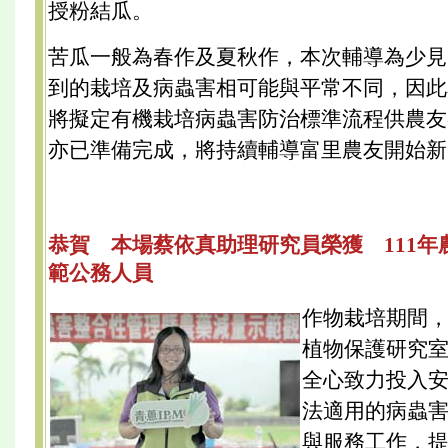
授粉結瓜。
苦瓜一般為春作及夏秋作，本次輔導為少見
到的栽培及病蟲害相可能與平常不同，因此
將擬定有機栽培病蟲害防治標準流程供農友
亦已準備完成，將持續輔導富里農友開始新
恭賀 本場蔡依真助理研究員榮獲 111年
範公務人員
作物栽培期間
植物保護研究
全心致力投入
法適用的病蟲
與服務工作，