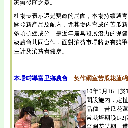
家無後顧之憂。
杜場長表示這是雙贏的局面，本場持續選育
開發新產品及配方，尤其場內育成的苦瓜新
多項抗癌成分，是近年最具發展潛力的保健
級農會共同合作，面對消費市場將更有競爭
生計及消費者健康。
本場輔導富里鄉農會
契作網室苦瓜花蓮6
10年9月16日
間設施內，定
品種－苦瓜花蓮
常栽培期晚1-
至開花時期，