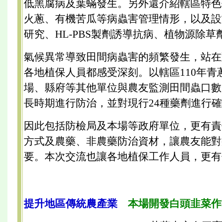
低黑腐病及葉蟎發生。另外還介紹轄區特色
火蔥、有機苦瓜等病蟲害管理情形，以及設
研究、HL-PBS製劑誘導抗病、植物源除
氣候異常導致田間病蟲害的頻繁發生，站在
各地植保人員都感受深刻。以轄區110年青
場、縣府等其他單位與農友監測田間蟲口數
長時期進行防治，並對現行24種藥劑進行
因此包括防檢局及本場等政府單位，更有責
方式及農藥、非農藥防治資材，讓農友能對
要。本次交流也讓各地植保工作人員，更有
提升地區傳統農產業
本場開發白頭韭菜作