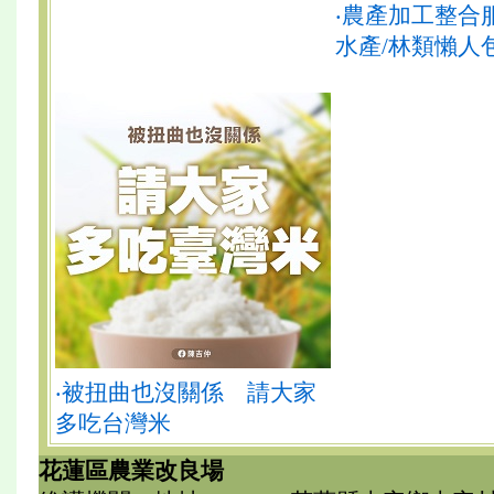
‧農產加工整合
水產/林類懶人
‧被扭曲也沒關係 請大家
多吃台灣米
花蓮區農業改良場