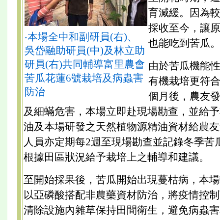
育減緩。因為較
採收至今，讓
‧本場全中和副研員(右)、
也能吃到苦瓜
吳岱融助研員(中)及林立助
研員(右)共同輔導富里農會
由於苦瓜機能
苦瓜花蓮6號栽培及病蟲害
有機栽培更符合
防治
個月後，農友
及細蟎危害，本場立即赴現場勘查，並給予
油及本場研發之天然植物源精油資材給農友
人員亦定期每2週至現場勘查並記錄冬季苦
根據田區狀況給予栽培上之輔導和建議。
至開始採果後，苦瓜開始出現蔓枯病，本場
以亞磷酸搭配非農藥資材防治，將疫情控制
清除設施內雜草保持田間衛生，避免病蟲害