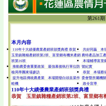
第261期
本月內容
110年十大績優農業產銷班頒獎典禮 恭賀
共好同贏 本
玉里鎮雜糧產銷班第2班、富里鄉有機米產銷
農特產品加工
班第16班
本場輔導富里
推動農委會重要政策 最強幕後執行單位防
號紀實
檢局率團來場參訪
恭賀 本場蔡依
提升地區傳統農產業 本場開發白頭韭菜作
委會暨所屬機
畦機
政令宣導
110年十大績優農業產銷班頒獎典禮
恭賀 玉里鎮雜糧產銷班第2班、富里鄉有機