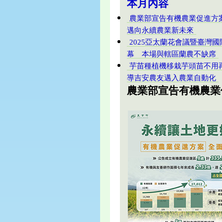
本月內容
農業部宣告有機農業促進
邁向永續農業新未來
2025亞太蘭花會議暨臺灣
幕 本場與轄區蘭農不缺席
芋苗種植機移栽芋頭苗不用
導吉安農友邁入農業自動化
農業部宣告有機農業