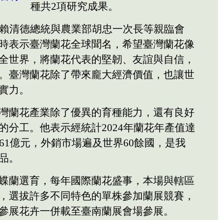
種共2項研究成果。
，賴清德總統與農業部胡忠一次長等親臨會
時表示臺灣蘭花全球聞名，希望臺灣蘭花像
全世界，將蘭花代表的堅韌、友誼與自信，
。臺灣蘭花除了帶來龐大經濟價值，也讓世
實力。
灣蘭花產業除了優異的育種能力，還有良好
的分工。他表示經統計2024年蘭花年產值達
61億元，外銷市場遍及世界60餘國，是我
品。
蝶蘭選育，每年國際蘭花盛事，本場與轄區
，選拔許多不同特色的單株參加蘭展競賽，
參展花卉一併載至臺南蘭展會場參展。