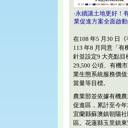
‧永續讓土地更好！
業促進方案全面啟動
在108 年5 月3
113 年8 月同意
針並設定9 大亮點目
29,500 公頃、
業生態系統服務價值量
當量等目標。
農業部並依據有機農
促進區，累計至今年2
宜蘭縣蘇澳鎮朝陽社
區。花蓮縣玉里鎮東