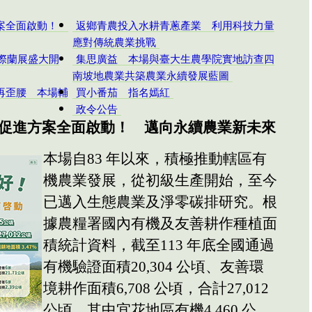
方案全面啟動！
返鄉青農投入水耕青蔥產業 利用科技力量
應對傳統農業挑戰
國際蘭展盛大開
集思廣益 本場與臺大生農學院實地訪查四
南坡地農業共築農業永續發展藍圖
再歪腰 本場輔
買小番茄 指名嫣紅
政令公告
促進方案全面啟動！ 邁向永續農業新未來
本場自83 年以來，積極推動轄區有
機農業發展，從初級生產開始，至今
已邁入生態農業及淨零碳排研究。根
據農糧署國內有機及友善耕作種植面
積統計資料，截至113 年底全國通過
有機驗證面積20,304 公頃、友善環
境耕作面積6,708 公頃，合計27,012
公頃。其中宜花地區有機4,460 公