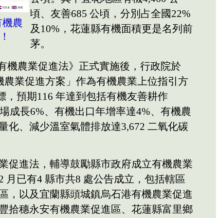
頃、友善685 公頃，分別占全國22%
有機農
及10%，花蓮縣有機面積更是名列前
！
茅。
0 日《有機農業促進法》正式實施後，行政院於
「有機農業促進方案」作為有機農業上位指引方
標，預期116 年達到包括有機友善耕作
有機市場成長6%、有機出口年增率達4%、有機農
化、減少溫室氣體排放達3,672 二氧化碳
業促進法，輔導鼓勵縣市政府成立有機農業
 月已有4 縣市共8 處公告成立，包括轄區
區，以及宜蘭縣頭城鎮烏石港有機農業促進
豐拾穗永安有機農業促進區、花蓮縣富里鄉