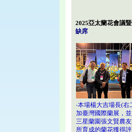
2025亞太蘭花會議
缺席
‧本場楊大吉場長(右
加臺灣國際蘭展，並
三星蘭園張文賢農友(
所育成的蘭花獲得評