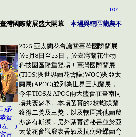
TOP↑
暨臺灣國際蘭展盛大開幕
本場與轄區蘭農不
2025 亞太蘭花會議暨臺灣國際蘭展
於3月8日至23日，於臺灣蘭花生物
科技園區隆重登場！臺灣國際蘭展
(TIOS)與世界蘭花會議(WOC)與亞太
蘭展(APOC)並列為世界三大蘭展，
今年TIOS及APOC兩大盛會在臺南同
場共襄盛舉。本場選育的2株蝴蝶蘭
二)參
獲得二獎及三獎，以及轄區其他蘭農
恭賀
亦多有斬獲，另外葉育哲秘書並於亞
左二)
太蘭花會議發表香氣及抗病蝴蝶蘭育
審青