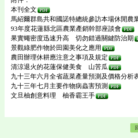
本刊全文
PDF
馬紹爾群島共和國諾特總統參訪本場休閒農
93年度花蓮縣北區農業產銷幹部座談會
PDF
果實蠅密度迅速升高 切勿錯過關鍵防治期
景觀綠肥作物於田園美化之應用
PDF
農田辦理休耕應注意之事項及規定
PDF
清涼退火的花蓮保健美食 山苦瓜
PDF
九十三年六月全省蔬菜產量預測及價格分析
九十三年七月主要作物病蟲害預測
PDF
文旦柚創意料理 柚香霸王手
PDF