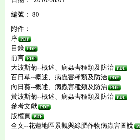
編號： 80
附件：
序
PDF
目錄
PDF
前言
PDF
大波斯菊--概述、病蟲害種類及防治
PDF
百日草--概述、病蟲害種類及防治
PDF
向日葵--概述、病蟲害種類及防治
PDF
黃波斯菊--概述、病蟲害種類及防治
PDF
參考文獻
PDF
版權頁
PDF
全文--花蓮地區景觀與綠肥作物病蟲害圖說
P