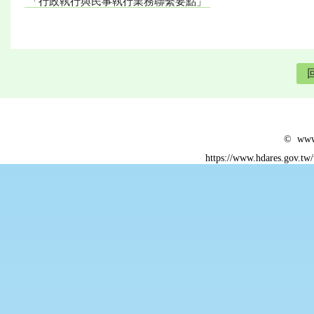
「行政執行與民事執行業務聯繫要點」
© www.
https://www.hdares.gov.tw