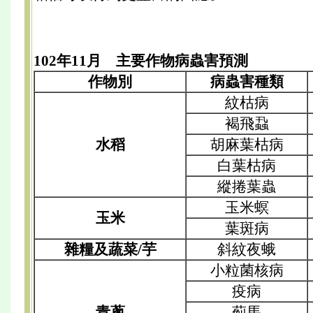
102年11月 主要作物病蟲害預測
作物別
病蟲害種類
紋枯病
褐飛蝨
水稻
胡麻葉枯病
白葉枯病
縱捲葉蟲
玉米螟
玉米
葉斑病
雜糧及蔬菜/芋
斜紋夜蛾
小粒菌核病
疫病
青蔥
薊馬