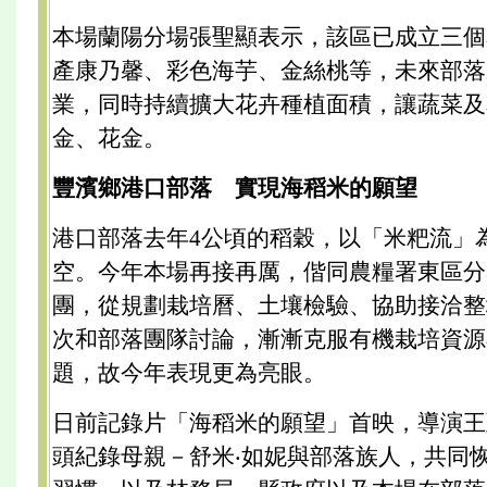
本場蘭陽分場張聖顯表示，該區已成立三個
產康乃馨、彩色海芋、金絲桃等，未來部落
業，同時持續擴大花卉種植面積，讓蔬菜及
金、花金。
豐濱鄉港口部落 實現海稻米的願望
港口部落去年4公頃的稻穀，以「米粑流」
空。今年本場再接再厲，偕同農糧署東區分
團，從規劃栽培曆、土壤檢驗、協助接洽整
次和部落團隊討論，漸漸克服有機栽培資源
題，故今年表現更為亮眼。
日前記錄片「海稻米的願望」首映，導演王
頭紀錄母親－舒米‧如妮與部落族人，共同