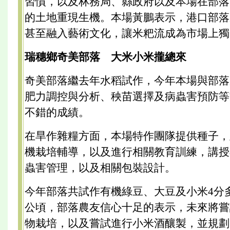
習慣，以及林務局、縣政府以及本場在部落
的土地重現生機。本場黃鵬表示，港口部落
甚至融入藝術文化，讓米粑流成為市場上獨
瑞穗鄉奇美部落 大米小米攏總來
奇美部落繼去年水稻試作，今年本場與部落
肥力調控與分析、秧苗選擇及病蟲害預防等
不錯的成績。
在旱作雜糧方面，本場特作團隊提供種子，
機栽培輔導，以及進行相關教育訓練，講授
蟲害管理，以及相關包裝設計。
今年部落共試作有機綠豆、大豆及小米4分
公頃，部落農友信心十足的表示，未來將嘗
物栽培，以及嘗試進行小米酒釀製，並規劃