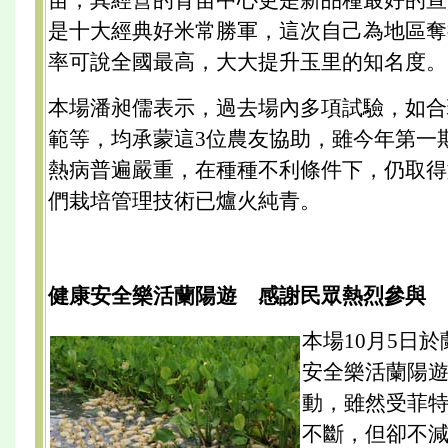
是十大經典好米常勝軍，這次自己為地區奪
率可說全國最高，大大提升玉里的知名度。
本場潘昶儒表示，過去場內多項試驗，如合
範等，均承蒙這3位農友協助，雖今年第一
熱病普遍嚴重，在種種不利條件下，仍取得
們栽培管理技術已爐火純青。
健康安全樂活蘭陽遊 感謝民眾熱烈參與
本場10月5日
安全樂活蘭陽
動，雖然受菲
不斷，但卻不