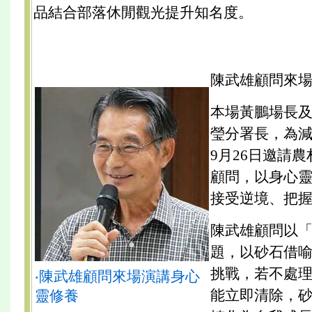
品結合部落休閒觀光提升知名度。
陳武雄顧問來
本場黃鵬場長
瑩分署長，為
9月26日邀請
顧問，以身心
接受逆境、把
陳武雄顧問以
題，以砂石借
挑戰，若不處
‧陳武雄顧問來場演講身心
能立即清除，
靈修養