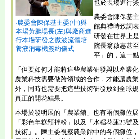
也於現場進行
農委會陳保基
‧農委會陳保基主委(中)與
館典禮時致詞
本場黃鵬場長(左)與廠商進
研發在世界上
行本場研發之微波流體培
院長翁啟惠甚
養液消毒機簽約儀式
平」的，這一
「但要如何才能將這些農業研發與以產業化
農業科技需要做跨領域的合作，才能讓農業
外，同時也需要把這些技術研發放到全球規
真正的開花結果。
本場於發明展的「農業館」也有兩個攤位展
「彩色年糕預拌粉」以及「水稻花蓮23號及
技術」。陳主委視察農業館中的各個攤位，