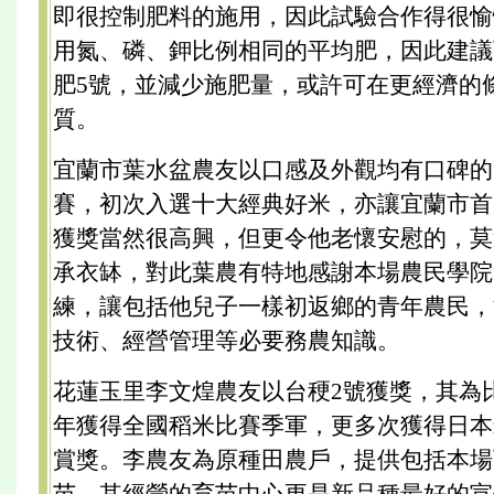
即很控制肥料的施用，因此試驗合作得很愉
用氮、磷、鉀比例相同的平均肥，因此建議
肥5號，並減少施肥量，或許可在更經濟的
質。
宜蘭市葉水盆農友以口感及外觀均有口碑的高
賽，初次入選十大經典好米，亦讓宜蘭市首
獲獎當然很高興，但更令他老懷安慰的，莫
承衣缽，對此葉農有特地感謝本場農民學院
練，讓包括他兒子一樣初返鄉的青年農民，
技術、經營管理等必要務農知識。
花蓮玉里李文煌農友以台稉2號獲獎，其為比
年獲得全國稻米比賽季軍，更多次獲得日本
賞獎。李農友為原種田農戶，提供包括本場
苗，其經營的育苗中心更是新品種最好的宣