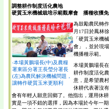
調整耕作制度活化農地
硬質玉米機械栽培示範觀摩會 播種收獲免
為鼓勵農民轉作
月17日於鳳林
「硬質玉米機
會」，並於現
機播種示範。
‧本場黃鵬場長(中)及農糧
本場黃鵬場長
署東區分署王長瑩分署長
耕作制度活化
(左)為農民解決機械問題，
意，是希望農
讓轉作硬質玉米更順利
休耕代表著沒
會有年輕人願意回鄉了。他指出，運用休耕
實是一項不錯的選擇，因為本場於今年一期