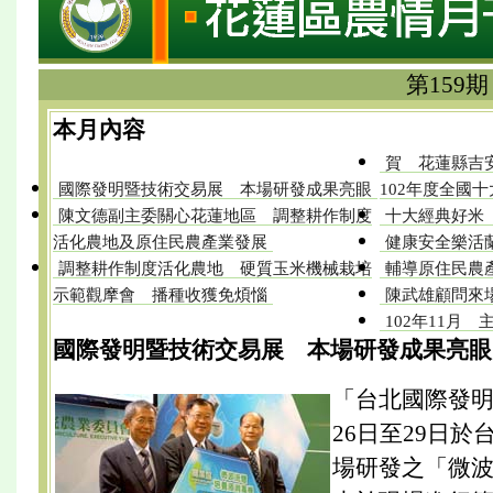
第159期
本月內容
賀 花蓮縣吉
國際發明暨技術交易展 本場研發成果亮眼
102年度全國
陳文德副主委關心花蓮地區 調整耕作制度
十大經典好米
活化農地及原住民農產業發展
健康安全樂活
調整耕作制度活化農地 硬質玉米機械栽培
輔導原住民農
示範觀摩會 播種收獲免煩惱
陳武雄顧問來
102年11月
國際發明暨技術交易展 本場研發成果亮眼
「台北國際發明
26日至29日
場研發之「微