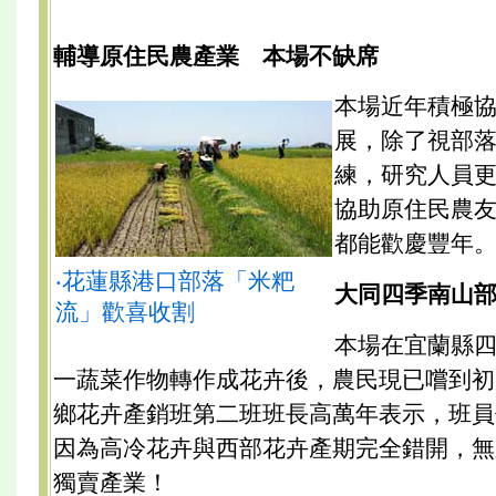
輔導原住民農產業 本場不缺席
本場近年積極
展，除了視部
練，研究人員
協助原住民農
都能歡慶豐年
‧花蓮縣港口部落「米粑
大同四季南山
流」歡喜收割
本場在宜蘭縣
一蔬菜作物轉作成花卉後，農民現已嚐到初
鄉花卉產銷班第二班班長高萬年表示，班員
因為高冷花卉與西部花卉產期完全錯開，無
獨賣產業！