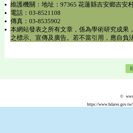
維護機關：地址：97365 花蓮縣吉安鄉吉安
電話：03-8521108
傳真：03-8535902
本網站發表之所有文章，係為學術研究成果
之標示、宣傳及廣告。若不當引用，應自負
© www.
https://www.hdares.gov.tw