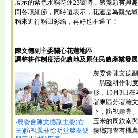
展示的紫色水稻花蓮23號時，感覺頗有興
問各項細節，同時還表示，花蓮是為觀光城
稻來進行稻田彩繪，再好也不過了！
陳文德副主委關心花蓮地區
調整耕作制度活化農地及原住民農產業發展
農委會陳文德
「調整耕作制
形，10月3日
署東區分署羅
下，訪視壽豐
玉米的周欽南
‧農委會陳文德副主委(右
三)訪視鳳林徐明堂農友硬
復鄉邦查有機