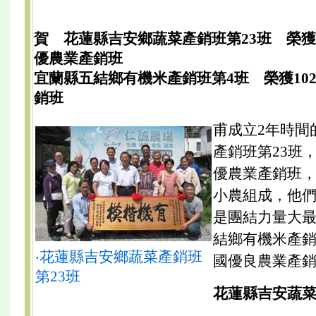
賀 花蓮縣吉安鄉蔬菜產銷班第23班 榮獲
優農業產銷班
宜蘭縣五結鄉有機米產銷班第4班 榮獲10
銷班
甫成立2年時間
產銷班第23班
優農業產銷班
小農組成，他
是團結力量大
結鄉有機米產銷
‧花蓮縣吉安鄉蔬菜產銷班
國優良農業產
第23班
花蓮縣吉安蔬菜