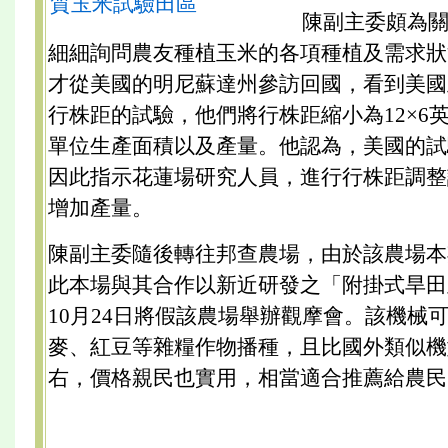
質玉米試驗田區
陳副主委頗為
細細詢問農友種植玉米的各項種植及需求狀
才從美國的明尼蘇達州參訪回國，看到美國
行株距的試驗，他們將行株距縮小為12×6
單位生產面積以及產量。他認為，美國的試
因此指示花蓮場研究人員，進行行株距調整
增加產量。
陳副主委隨後轉往邦查農場，由於該農場本
此本場與其合作以新近研發之「附掛式旱田
10月24日將假該農場舉辦觀摩會。該機械
麥、紅豆等雜糧作物播種，且比國外類似機
右，價格親民也實用，相當適合推薦給農民