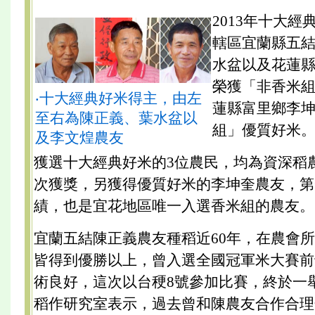
2013年十大
轄區宜蘭縣五
水盆以及花蓮
榮獲「非香米
‧十大經典好米得主，由左
蓮縣富里鄉李
至右為陳正義、葉水盆以
組」優質好米
及李文煌農友
獲選十大經典好米的3位農民，均為資深稻
次獲獎，另獲得優質好米的李坤奎農友，第
績，也是宜花地區唯一入選香米組的農友。
宜蘭五結陳正義農友種稻近60年，在農會
皆得到優勝以上，曾入選全國冠軍米大賽前
術良好，這次以台稉8號參加比賽，終於一
稻作研究室表示，過去曾和陳農友合作合理