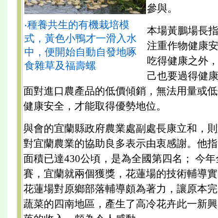
參與。
‧種養共生的有機栽培模
本場黃鵬場長
式，黃色小鴨才一滑入水
注重作物健康
中，便開始自動自發地啄
吃得健康之外
食雜草及福壽螺
己也要過得健
面對進口農產品的低價傾銷，無法用量或低
健康安全，才能取得優勢地位。
與會的宜蘭縣政府農業處副處長康立和，則
對宜蘭農業的協助良多表示由衷感謝。他指
面積已達430公頃，是為全國第四名； 今
賽，宜蘭就兩個獲獎，花蓮場的技術輔導實
花蓮場對原鄉部落輔導頗為著力，讓原本完
蔬菜的四南地區，產生了高冷花卉此一新興