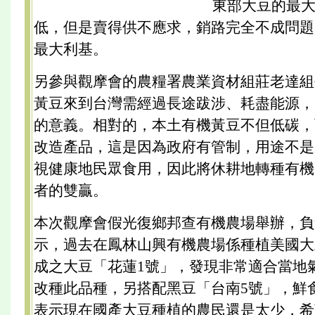
東部大豆的最
低，但是賣得供不應求，銷路完全不成問題
最大利基。
另參與觀摩會的農糧署農業資材組莊老達組
黃豆來到台灣需經過長途跋涉、耗盡能源，
的意義。相對的，本土有機黃豆不但低碳，
改造產品，這是因為政府有管制，用途不是
視健康地民眾食用，因此將休耕地轉種有機
者的雙贏。
本次觀摩會假光復鄉邦查有機農場舉辦，負
示，過去在鳳林山興有機農場係種植美國大
成之大豆「花蓮1號」，發現非常適合當地
改種此品種，另搭配黑豆「台南5號」，鮮
表示現在國產大豆種植的農民還是太少，希