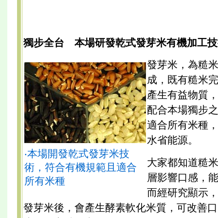
獨步全台 本場研發乾式發芽米有機加工技
發芽米，為糙
成，既有糙米
產生有益物質
配合本場獨步
適合所有米種
水省能源。
‧本場開發乾式發芽米技
大家都知道糙
術，符合有機規範且適合
層影響口感，
所有米種
而經研究顯示
發芽米後，會產生酵素軟化米質，可改善口