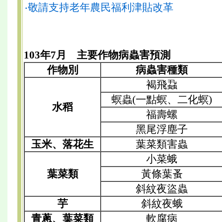
‧敬請支持老年農民福利津貼改革
103年7月 主要作物病蟲害預測
作物別
病蟲害種類
褐飛蝨
螟蟲(一點螟、二化螟)
水稻
福壽螺
黑尾浮塵子
玉米、落花生
葉菜類害蟲
小菜蛾
葉菜類
黃條葉蚤
斜紋夜盜蟲
芋
斜紋夜蛾
青蔥、葉菜類
軟腐病