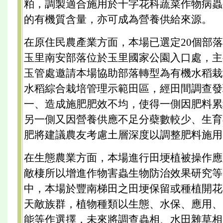
粕，調製適合施用於十字花科蔬菜作物病蟲
的有機質含量，亦可成為營養供給來源。
在原住民農產業方面，本場已選定20個部
玉里南安部落位於玉里國家公園入口處，主
玉管處邀請本場協助部落轉型為有機水稻栽
水稻綜合栽培管理示範田區，經田間調查發
一、造成施肥肥效不均，使得一側因肥料累
另一側又因營養供應不足分蘗數較少、生育
肥將建議農友考慮土層深度以調整肥料施用
在生態農業方面，本場進行田埂植被操作應
敵棲所以增進作物害蟲生物防治效果研究等
中，本場於豐南梯田之田埂保留或種植開花
天敵族群，植物種類以生態、水保、應用、
能等作選擇，未來將調查蟲相、水田雜草相