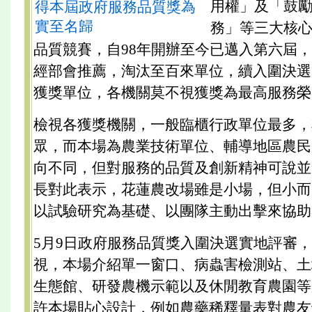
用權」及「鼓
得本屆政府服務品質獎為
實至名歸
務」等三大核
品質競賽，自98年開辦至今已邁入第六屆
經部會推薦，淘汰至百來單位，續入圍決選3
獲獎單位，各機關莫不視獲獎為最高服務榮
檢視各獲獎機關，一般臨櫃行政單位最多，
眾，而本場為農業技術單位、輔導地區農民
向不同，但對服務的品質及創新精神可說並
長對此表示，花蓮農改場雖是小場，但小而
以試驗研究為基礎、以團隊主動出擊來協助
5月9日政府服務品質獎入圍決選實地評審，
視，本場介紹單一窗口、病蟲害檢測站、土
生態館、研發農機示範以及休閒教育農園等
許本場貼心設計，例如農藥稀釋量表對農友