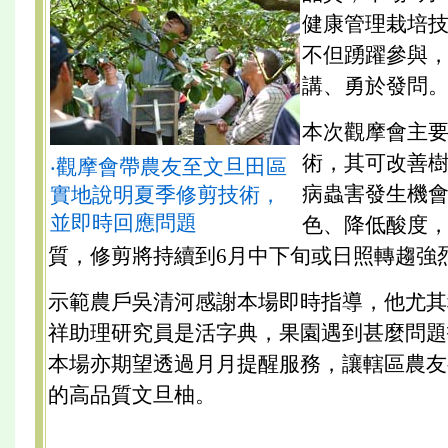
健康管理栽培
不但踴躍參與
講、勇於發問
本次觀摩會主
術，其可改善
‧觀摩會帶農友至文旦田區
病蟲害發生機
實地說明夏季修剪技術，
並即時回應問題
色、降低酸度
質，修剪將持續到6月中下旬或日照轉趨強
示範農戶吳清河感謝本場即時指導，他尤其
祥助理研究員是活字典，果園遇到甚麼問題
本場亦期望透過月月提醒服務，讓轄區農友
的高品質文旦柚。