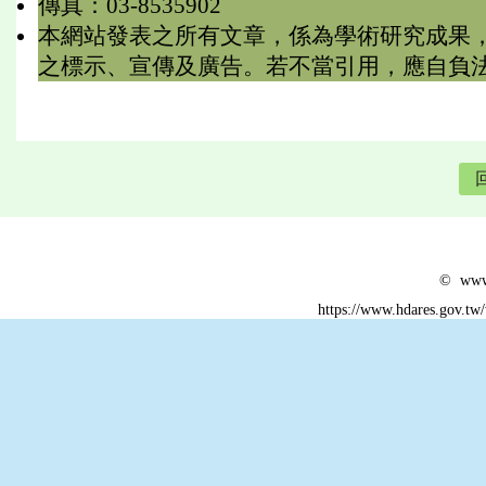
傳真：03-8535902
本網站發表之所有文章，係為學術研究成果
之標示、宣傳及廣告。若不當引用，應自負
© www.
https://www.hdares.gov.tw