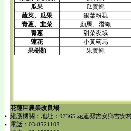
瓜果
瓜實蠅
蔬菜、瓜果
銀葉粉蝨
青蔥、韭菜
薊馬、潛蠅
青蔥
甜菜夜蛾
蓮花
小黃薊馬
果樹類
果實蠅
花蓮區農業改良場
維護機關：地址：97365 花蓮縣吉安鄉吉安
電話：03-8521108