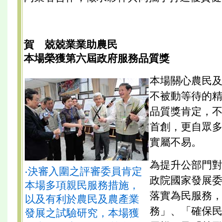
賀 兢兢業業助農民
本場榮獲第六屆政府服務品質獎
本場關心農民
不被動等待的
品質獎肯定，
首創，更自眾
實屬不易。
為提升公部門
‧決審入圍之評審委員肯定
政院國家發展
本場多項親民服務措施，
落實為民服務
以及有利於農民及農產業
務」、「確保
發展之試驗研究，本場獲