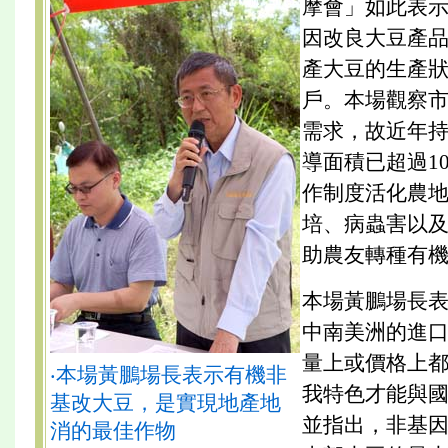
摩會」如此表
因改良大豆產
產大豆的生產
戶。本場觀察
需求，故近年
導面積已超過1
作制度活化農
培、病蟲害以
助農友轉種有
本場黃鵬場長
中南美洲的進
量上或價格上
‧本場黃鵬場長表示有機非
我特色才能與
基改大豆，是實現地產地
並指出，非基
消的最佳作物