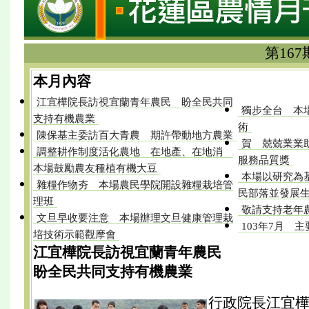
第167
本月內容
江宜樺院長訪視宜蘭青年農民 盼全民共同
獨步全台 本
支持有機農業
術
陳保基主委訪百大青農 期許帶動地方農業
賀 兢兢業業
調整耕作制度活化農地 在地產、在地消
服務品質獎
本場鼓勵農友種植有機大豆
本場以研究為
雜糧作物夯 本場農民學院開設雜糧栽培管
民部落並發展
理班
敬請支持老年
文旦早收要注意 本場辦理文旦健康管理栽
103年7月 
培技術示範觀摩會
江宜樺院長訪視宜蘭青年農民
盼全民共同支持有機農業
行政院長江宜樺