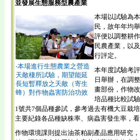
並發展生態服務型農產業
本場以試驗為
民，故年年均
評便以調整耕
民農產業，以
行評定。
‧本場進行生態農業之營造
本年度試驗考評於
天敵棲所試驗，期望能延
日舉辦，在調
長短暫釋放之天敵（寄生
畫部份，作物
蜂）對作物蟲害防治功效
培品種比較試
1號共7個品種參試，參考過去有機大豆栽
主要紀錄各品種缺株率、病蟲害發生率，看
作物環境課則提出油茶粕副產品應用研究，