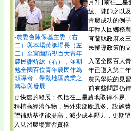
月7日前往三星
紘、陳帥之以及
青農成功的例
年輕人回鄉務
‧農委會陳保基主委（右
宜蘭縣政府及
二）與本場黃鵬場長（左
民輔導政策的
二）至宜蘭訪視百大青年
入選全國百大
農民謝炘紘（右），並期
勉全國百位青年農民作為
年已邁入第二
領導者，帶動地區農業之
農民學院的見
轉型與發展
前有些問題仍
更快速的發展；包括在三星農地取得不易、
種植高經濟作物，另外東部颱風多、設施費
望補助基準能提高，減少成本壓力，更期望
入見習農場實習資格。