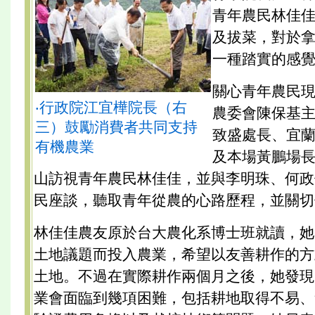
青年農民林佳
及拔菜，對於
一種踏實的感
關心青年農民
‧行政院江宜樺院長（右
農委會陳保基
三）鼓勵消費者共同支持
致盛處長、宜
有機農業
及本場黃鵬場
山訪視青年農民林佳佳，並與李明珠、何政
民座談，聽取青年從農的心路歷程，並關切
林佳佳農友原於台大農化系博士班就讀，她
土地議題而投入農業，希望以友善耕作的方
土地。不過在實際耕作兩個月之後，她發現
業會面臨到幾項困難，包括耕地取得不易、