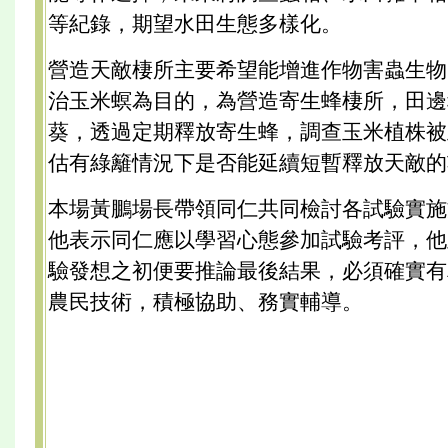
等紀錄，期望水田生態多樣化。
營造天敵棲所主要希望能增進作物害蟲生物
治玉米螟為目的，為營造寄生蜂棲所，田邊
葵，透過定期釋放寄生蜂，調查玉米植株被
估有綠籬情況下是否能延續短暫釋放天敵的
本場黃鵬場長帶領同仁共同檢討各試驗實施
他表示同仁應以學習心態參加試驗考評，他
驗發想之初便要推論最後結果，必須確實有
農民技術，積極協助、務實輔導。