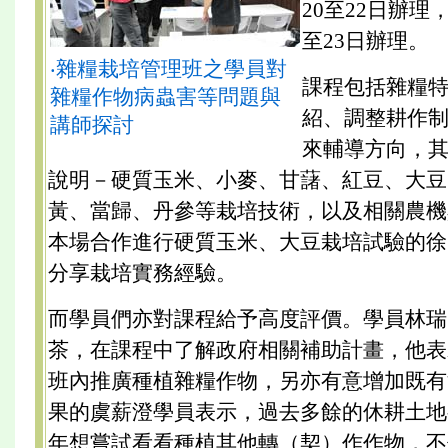
20至22日辦理
至23日辦理。
‧雜糧栽培管理班之學員對
課程包括雜糧
雜糧作物病蟲害等問題與
紹、調整耕作
講師探討
來輔導方向，
說明－硬質玉米、小麥、甘藷、紅豆、大豆
黃、當歸、丹參等栽培技術，以及相關農機
本場合作進行硬質玉米、大豆栽培試驗的徐
分享栽培實務經驗。
而學員們亦對課程給予高度評價。學員林瑞
茶，在課程中了解政府相關補助計畫，他表
班內推廣種植雜糧作物，另亦有意增加既有
果的虞薪澄學員表示，過去多餘的休耕土地
年想嘗試看看種植其他轉（契）作作物，不