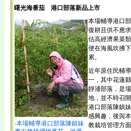
曙光海番茄 港口部落新品上市
本場輔導港口
復耕且供不應求
估高經濟果菜
便在海風吹拂
累。
近年原住民輔
一，其中花蓮
靜浦部落，是
地，並不時召
港口部落陳鎮
感興趣，後與
‧本場輔導港口部落陳鎮妹
教栽培管理方