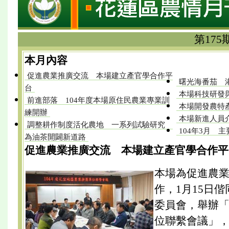
第175
本月內容
促進農業推廣交流 本場建立產官學合作平
曙光海番茄 
台
本場科技研發
前進部落 104年度本場原住民農業專業訓
本場開發農特
練開辦
本場新進人員
調整耕作制度活化農地 一系列試驗研究
104年3月 
為油茶開闢新道路
促進農業推廣交流 本場建立產官學合作平
本場為促進農
作，1月15日
委員會，舉辦
位聯繫會議」