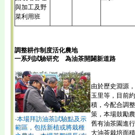
與加工及野
菜利用班
調整耕作制度活化農地
一系列試驗研究 為油茶開闢新道路
由於歷史淵源
玉里等，目前
積，今配合調
策，本場鼓勵
‧本場拜訪油茶試驗點及示
舊有油茶園進
範區，包括新植或將栽種
大油茶栽培面