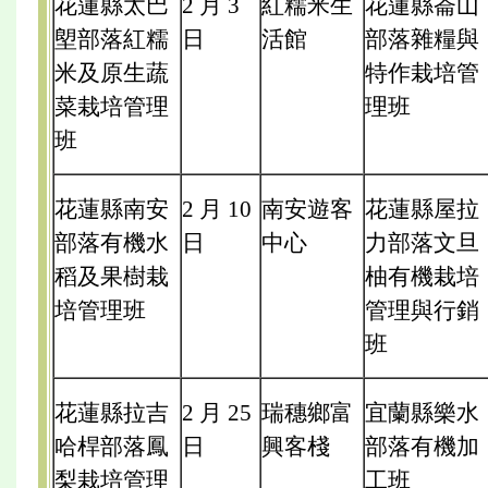
花蓮縣太巴
2 月 3
紅糯米生
花蓮縣崙山
塱部落紅糯
日
活館
部落雜糧與
米及原生蔬
特作栽培管
菜栽培管理
理班
班
花蓮縣南安
2 月 10
南安遊客
花蓮縣屋拉
部落有機水
日
中心
力部落文旦
稻及果樹栽
柚有機栽培
培管理班
管理與行銷
班
花蓮縣拉吉
2 月 25
瑞穗鄉富
宜蘭縣樂水
哈桿部落鳳
日
興客棧
部落有機加
梨栽培管理
工班