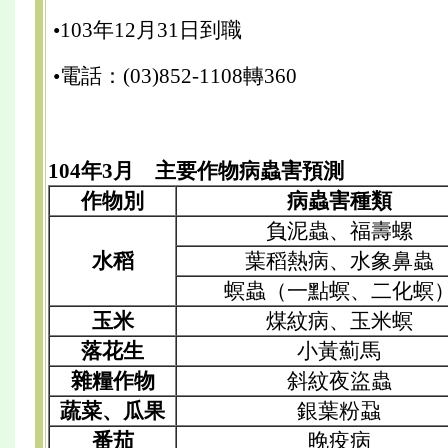
•103年12月31日到職
•電話：(03)852-1108轉360
104年3月 主要作物病蟲害預測
作物別
病蟲害種類
負泥蟲、福壽螺
水稻
葉稻熱病、水象鼻蟲
螟蟲（一點螟、二化螟
玉米
煤紋病、玉米螟
落花生
小黃薊馬
雜糧作物
斜紋夜盜蟲
蔬菜、瓜果
銀葉粉蝨
番茄
晚疫病