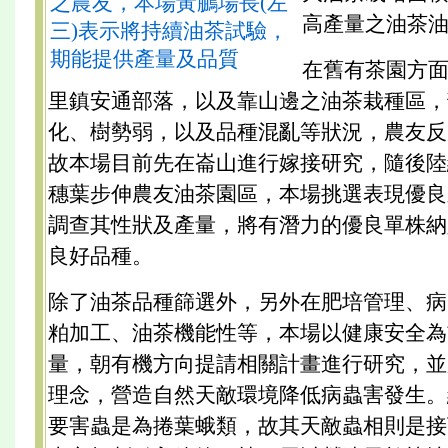
之農友，本場黃鵬場長(左
高產量之油茶
三)表示將持續油茶試驗，
期能提供產量及品質
在舊有茶園方
里鎮安通部落，以及靠山邊之油茶栽種區，
化、樹勢弱，以及品種混亂等狀況，農友反
故本場目前先在崙山進行嫁接研究，隨後陸
穗葉步伸農友油茶園區，本場挑選表現優良
調查其性狀及產量，將有潛力的優良單株納
良好品種。
除了油茶品種篩選外，另外在肥培管理、病
粕加工、油茶機能性等，本場以健康安全為
量，朝有機方向提請相關計畫進行研究，並
理念，營造自然天敵環境降低病蟲害發生。
要害蟲是為捲葉蛾類，故其天敵蟲相則是接