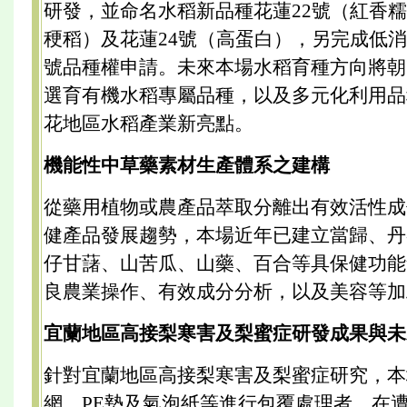
研發，並命名水稻新品種花蓮22號（紅香糯
稉稻）及花蓮24號（高蛋白），另完成低消
號品種權申請。未來本場水稻育種方向將朝
選育有機水稻專屬品種，以及多元化利用品
花地區水稻產業新亮點。
機能性中草藥素材生產體系之建構
從藥用植物或農產品萃取分離出有效活性成
健產品發展趨勢，本場近年已建立當歸、丹
仔甘藷、山苦瓜、山藥、百合等具保健功能
良農業操作、有效成分分析，以及美容等加
宜蘭地區高接梨寒害及梨蜜症研發成果與未
針對宜蘭地區高接梨寒害及梨蜜症研究，本
網、PE墊及氣泡紙等進行包覆處理者，在遭