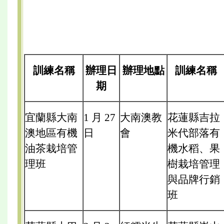
訓練名稱
辦理日
辦理地點
訓練名稱
期
宜蘭縣大南
1 月 27
大南澳教
花蓮縣吉拉
澳地區有機
日
會
米代部落有
油茶栽培管
機水稻、果
理班
樹栽培管理
與品牌行銷
班