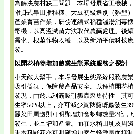
為解決農村缺工問題，本場發展省工機械，
附掛式旱田播種機、大豆初級選別（雛型）
產業育苗作業，研發連續式稻種溫湯消毒機
毒機，以高溫滅菌方法取代農藥處理。後續
需求、根莖作物收穫，以及新穎平價科技應
發。
以開花植物增加農業生態系統服務之探討
小天敵大幫手，本場發展生態系統服務農業
吸引益蟲，保障農產品安全。以種植開花植
發現，由於馬利筋吸引瓢蟲聚集特性，其可
生率50%以上，亦可減少黃秋葵蚜蟲發生3
麗菜田周邊則可明顯增加食蚜蠅數量2倍，
發生，並且增加產量。而在水稻田埂及周邊
禾本科野花亦可明顯增加寄生蜂數量而抑制