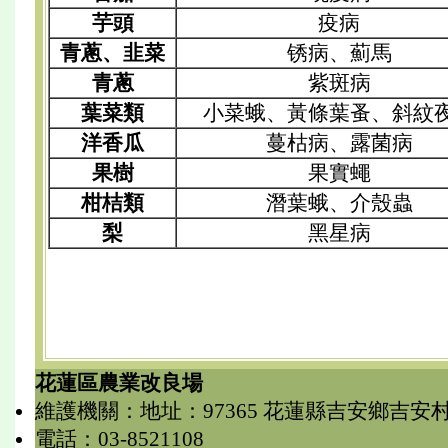
芋頭
疫病
青蔥、韭菜
锈病、薊馬
青蔥
紫斑病
葉菜類
小菜蛾、黃條葉蚤、斜紋
洋香瓜
蔓枯病、露菌病
果樹
果實蠅
柑桔類
潛葉蛾、介殼蟲
梨
黑星病
花蓮區農業改良場
維護機關：地址：97365 花蓮縣吉安鄉吉安
電話：03-8521108