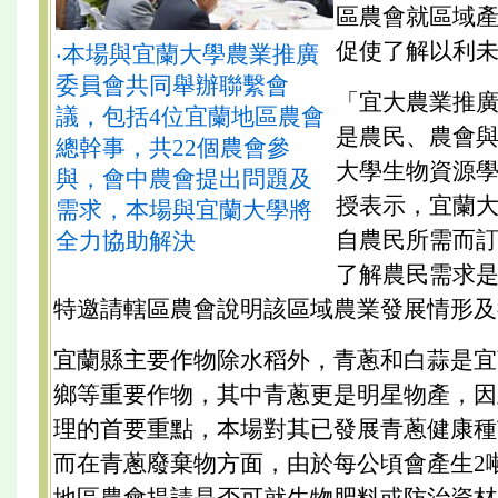
區農會就區域
促使了解以利
‧本場與宜蘭大學農業推廣
委員會共同舉辦聯繫會
「宜大農業推
議，包括4位宜蘭地區農會
是農民、農會
總幹事，共22個農會參
大學生物資源
與，會中農會提出問題及
授表示，宜蘭
需求，本場與宜蘭大學將
自農民所需而
全力協助解決
了解農民需求
特邀請轄區農會說明該區域農業發展情形及
宜蘭縣主要作物除水稻外，青蔥和白蒜是宜
鄉等重要作物，其中青蔥更是明星物產，因
理的首要重點，本場對其已發展青蔥健康種
而在青蔥廢棄物方面，由於每公頃會產生2
地區農會提請是否可就生物肥料或防治資材