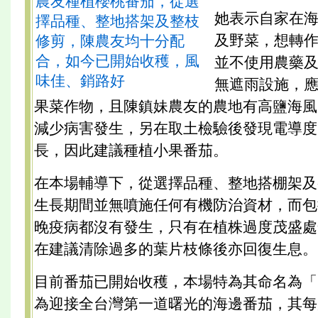
農友種植櫻桃番茄，從選
她表示自家在
擇品種、整地搭架及整枝
及野菜，想轉
修剪，陳農友均十分配
合，如今已開始收穫，風
並不使用農藥
味佳、銷路好
無遮雨設施，
果菜作物，且陳鎮妹農友的農地有高鹽海風
減少病害發生，另在取土檢驗後發現電導度
長，因此建議種植小果番茄。
在本場輔導下，從選擇品種、整地搭棚架及
生長期間並無噴施任何有機防治資材，而包
晚疫病都沒有發生，只有在植株過度茂盛處
在建議清除過多的葉片枝條後亦回復生息。
目前番茄已開始收穫，本場特為其命名為「
為迎接全台灣第一道曙光的海邊番茄，其每