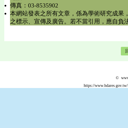
傳真：03-8535902
本網站發表之所有文章，係為學術研究成果
之標示、宣傳及廣告。若不當引用，應自負
© www.
https://www.hdares.gov.tw