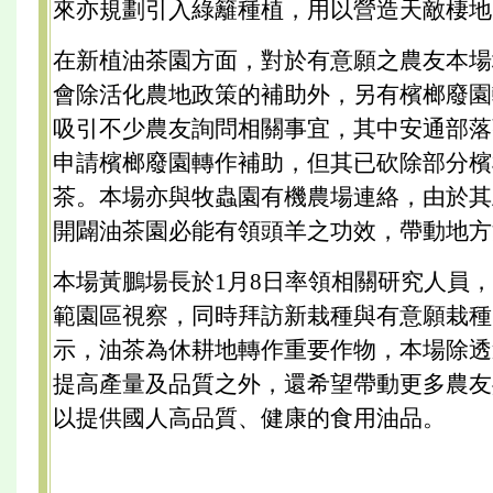
來亦規劃引入綠籬種植，用以營造天敵棲地
在新植油茶園方面，對於有意願之農友本場
會除活化農地政策的補助外，另有檳榔廢園
吸引不少農友詢問相關事宜，其中安通部落
申請檳榔廢園轉作補助，但其已砍除部分檳
茶。本場亦與牧蟲園有機農場連絡，由於其
開闢油茶園必能有領頭羊之功效，帶動地方
本場黃鵬場長於1月8日率領相關研究人員
範園區視察，同時拜訪新栽種與有意願栽種
示，油茶為休耕地轉作重要作物，本場除透
提高產量及品質之外，還希望帶動更多農友
以提供國人高品質、健康的食用油品。