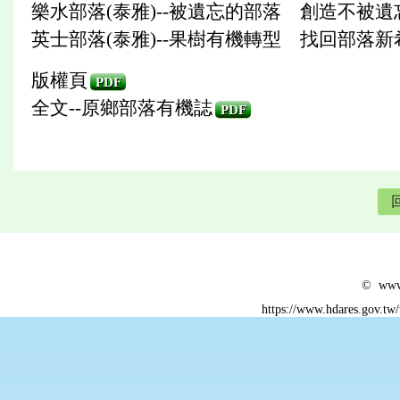
樂水部落(泰雅)--被遺忘的部落 創造不被
英士部落(泰雅)--果樹有機轉型 找回部落新
版權頁
PDF
全文--原鄉部落有機誌
PDF
© www.
https://www.hdares.gov.tw