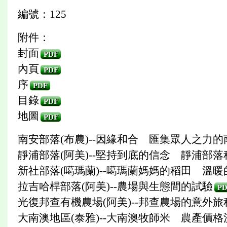
編號：125
附件：
封面
PDF
內頁
PDF
序
PDF
目錄
PDF
地圖
PDF
南安部落(布農)--因緣和合 匯集眾人之力
靜浦部落(阿美)--堅持到底的信念 靜浦部
新社部落(噶瑪蘭)--噶瑪蘭媽媽的稻田 溫暖
拉吉哈桿部落(阿美)--農場與生態間的試驗
PD
光復邦查有機農場(阿美)--邦查農場的意外旅
大南澳地區(泰雅)--大南澳牧師米 農產價格