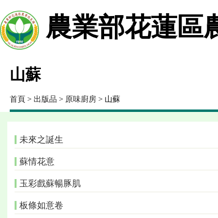
農業部花蓮區
山蘇
首頁
>
出版品
>
原味廚房
> 山蘇
未來之誕生
蘇情花意
玉彩戲蘇暢豚肌
板條如意卷