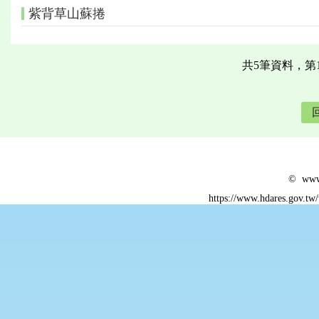
紫背草山蘇捲
共5筆資料，第
© www.
https://www.hdares.gov.tw