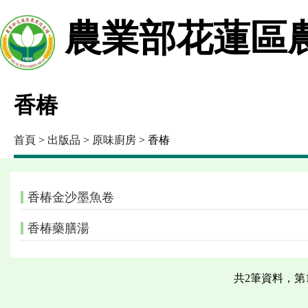
農業部花蓮區
香椿
首頁
>
出版品
>
原味廚房
> 香椿
香椿金沙墨魚卷
香椿藥膳湯
共2筆資料，第