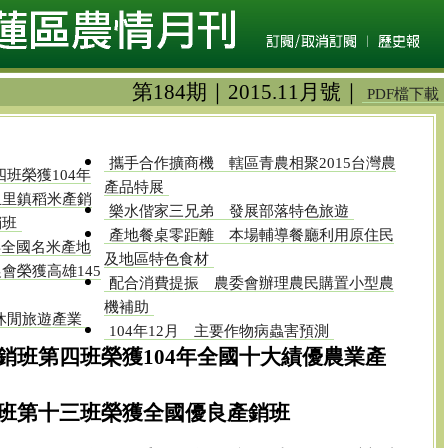
第184期｜2015.11月號｜
PDF檔下載
攜手合作擴商機 轄區青農相聚2015台灣農
班榮獲104年
產品特展
玉里鎮稻米產銷
樂水偕家三兄弟 發展部落特色旅遊
銷班
產地餐桌零距離 本場輔導餐廳利用原住民
年全國名米產地
及地區特色食材
會榮獲高雄145
配合消費提振 農委會辦理農民購置小型農
機補助
休閒旅遊產業
104年12月 主要作物病蟲害預測
銷班第四班榮獲104年全國十大績優農業產
第十三班榮獲全國優良產銷班