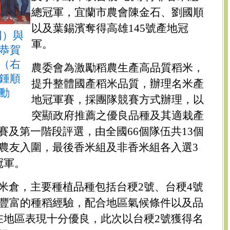
總冠軍，宜蘭市農會陳金石、劉國順
以及葉錫濱奪得高雄145號產地冠
四）與
軍。
恭賀
（右
農委會為激勵稻農生產高品質稻米，
鍾順
提升整體國產稻米品質，辦理名米產
勳
地冠軍賽，採團隊競賽方式辦理，以
突顯政府推薦之優良品種及其適栽產
賽及第一階段評選，由全國66個隊伍共13個
隊農友入圍，最後香米組及非香米組各入選3
冠軍。
米倉，主要種植品種包括台稉2號、台稉4號
友豐富的種稻經驗，配合地區氣候條件以及品
在地區表現十分優良，此次以台稉2號獲得名