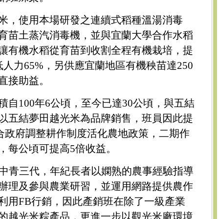
米，使用本場研發之連續式稻種溫湯消毒
育苗土蒸汽消毒機，並與宜蘭大學合作水稻
讓有機水稻從育苗到收割全程有機栽培，提
人力65%，另供應宜蘭地區有機秧苗達250
直接助益。
自100年6公頃，至今已達30公頃，與五結
以五結夢田越光米為品牌銷售，班員因此提
並配合政府調整耕作制度活化農地政策，二期作
，每公頃可提高5倍收益。
老中青三代，年紀長者以嫻熟的農事經驗指導
辦理及參與農業研習，並運用網路提供農作
利用FB行銷，因此產銷班在除了一級產業
的越光米粽產品，更進一步以觀光米廠環境