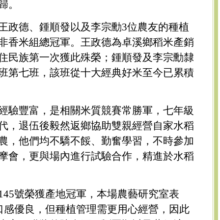
歸。
王政德、鍾順發以及李宗勳3位農友的種植
非香米組總冠軍。王政德為卓溪鄉稻米產銷
住民族第一次獲此殊榮；鍾順發及李宗勳隸
班第七班，該班從十大經典好米至今已累積
經驗豐富，是相關米質競賽常勝軍，七年級
代，退伍後毅然返鄉協助雙親經營自家水稻
農，他們均不驕不餒、勤奮學習，不時參加
摩會，更與場內進行試驗合作，精進於水稻
145號榮獲產地冠軍，本場農藝研究室表
質口感優良，但種植管理需更用心經營，因此