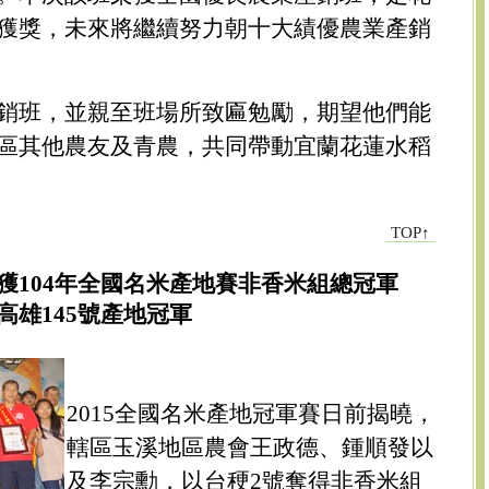
獲獎，未來將繼續努力朝十大績優農業產銷
銷班，並親至班場所致匾勉勵，期望他們能
區其他農友及青農，共同帶動宜蘭花蓮水稻
TOP↑
獲104年全國名米產地賽非香米組總冠軍
雄145號產地冠軍
2015全國名米產地冠軍賽日前揭曉，
轄區玉溪地區農會王政德、鍾順發以
及李宗勳，以台稉2號奪得非香米組