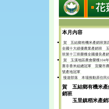
本月內容
賀 五結鄉有機米產銷班第四
全國十大績優農業產銷班 
班第十三班榮獲全國優良產
賀 玉溪地區農會榮獲104
賽非香米組總冠軍 宜蘭市農
號產地冠軍
慢遊部落 本場推動原住民
賀 五結鄉有機米產
銷班
玉里鎮稻米產銷班