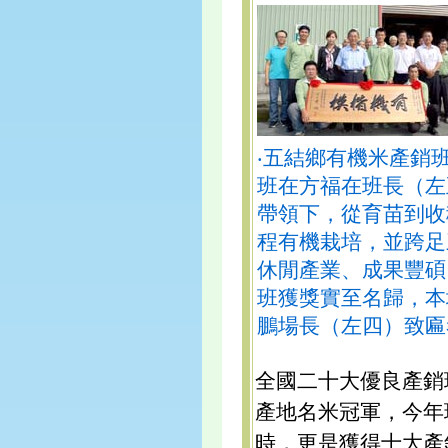
‧五結鄉有機米產銷
班在方福在班長（左
帶領下，從育苗到收
程有機栽培，並跨足
休閒產業、成果豐碩
班獲獎實至名歸，本
鵬場長（左四）致匾
全國二十大優良產銷
產地名米冠軍，今年
時，更是獲得十大產