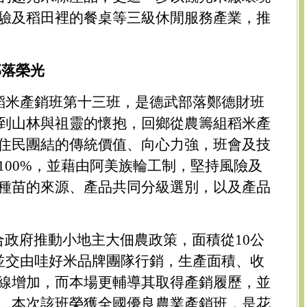
驗及稻田裡的餐桌等三級休閒服務產業，推
部落榮光
鎮稻米產銷班第十三班，是德武部落鄭德財班
到山林與祖靈的懷抱，回鄉從農籌組稻米產
住民團結的傳統價值、向心力強，班會及技
100%，並藉由阿美族輪工制，堅持風險及
種苗的來源、產品共同分級選別，以及產品
合政府推動小地主大佃農政策，面積從10公
，並交由哇好米品牌團隊行銷，生產面積、收
線增加，而本場更輔導其取得產銷履歷，並
。本次該班榮獲全國優良農業產銷班，是花