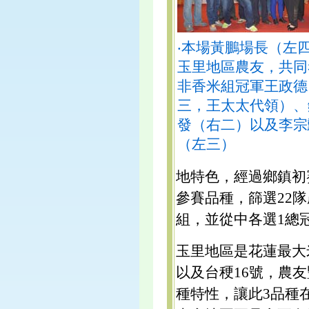
‧本場黃鵬場長（左
玉里地區農友，共同
非香米組冠軍王政德
三，王太太代領）、
發（右二）以及李宗
（左三）
地特色，經過鄉鎮初
參賽品種，篩選22
組，並從中各選1總
玉里地區是花蓮最大
以及台稉16號，農
種特性，讓此3品種