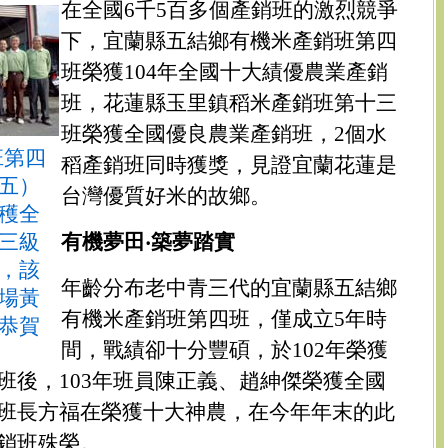
在全國6千5百多個產銷班的激烈競爭
下，宜蘭縣五結鄉有機米產銷班第四
班榮獲104年全國十大績優農業產銷
班，花蓮縣玉里鎮稻米產銷班第十三
班榮獲全國優良農業產銷班，2個水
班第四
稻產銷班同時獲獎，見證宜蘭花蓮是
五）
台灣優質好米的故鄉。
穫全
三級
有機夢田‧築夢踏實
，該
年齡分布老中青三代的宜蘭縣五結鄉
場黃
有機米產銷班第四班，僅成立5年時
恭賀
間，戰績卻十分豐碩，於102年榮獲
班後，103年班員陳正義、趙紳傑榮獲全國
班長方福在榮獲十大神農，在今年年末的此
銷班殊榮。