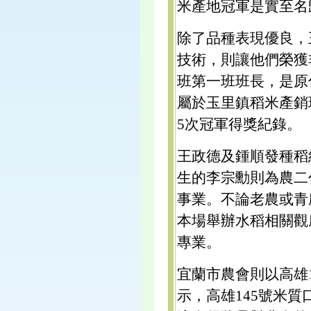
米產地冠軍是實至名
除了品種表現優良，
技術，則讓他們榮獲
班第一班班長，是原
屬於玉里鎮稻米產銷
5次冠軍得獎紀錄。
王政德及鍾順發種稻
生的李宗勳則為農二
事業。不論老農或青
本場舉辦水稻相關觀
專業。
宜蘭市農會則以高雄
示，高雄145號米