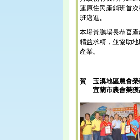
蓮原住民產銷班首次
班邁進。
本場黃鵬場長恭喜產
精益求精，並協助地
產業。
賀 玉溪地區農會榮
宜蘭市農會榮獲高