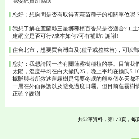
能委託貴所協助
您好：想詢問是否有取得青蒜苗種子的相關單位呢
我想了解在宜蘭縣三星鄉種植百香果是否適合? 1.土地
建網室是否可行?成本如何?可有補助? 謝謝!
住台北市，想要買台灣白及(種子或整株苗)，可以
您好：我想請問一些有關蓮霧樹種植的事。目前我
太陽，溫度平均在白天攝氏25，晚上平均在攝氏5-
據贈與者所敘述蓮霧樹是需要冬眠的顧整個冬天都
一層在外面保護以及避免過度日曬。但目前蓮霧樹
正確？謝謝
共52筆資料，第1
/
3頁，每