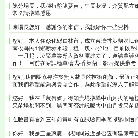
陳分場長，我種植盤龍蔘苗，生長狀況，介質配方如下：紅色火
常？請指導感恩
陳場長您好，感謝你的來信，我想給你一些資料
您好：本人住彰化縣員林市，成立台灣香莢蘭區塊鏈有
南投縣民間鄉新赤水段，租一塊2.7分地！目前以
十一月起，凌聚農業導入資料庫建立了，邀請農譯
作！！目前在家試種單槽式-香莢蘭，影片提供參考
您好,我們團隊專注於無人載具的技術創新，最近正
而我們希望能夠與貴場合作，為此希望能深入了解
您好；我在「農傳媒」得知貴場指導中山月拔的種
果苗場都問不到。請問可否建議販售中山月拔果苗店
在臉書有看到三年前貴司有在試驗四季蔥 想詢問如
你好！我是三星蔥農，想詢問最近是否還有建康種