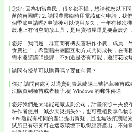
您好: 因為初當農民，很多都不懂，想請教您以下問題
苗的苗園嗎? 2. 請問農業臨時用電該如何申請，
個季節申請嗎? 申請後可以使用多久，一年有幾次機
農地上有個空間放工具，是用貨櫃屋還是要蓋農舍，
您好：我們是一群宜蘭有機友善耕作小農，成員一
食農社＂，希望藉由團體互助方式共同成長，在有
需求邀請講師授課，不知道是否有可能，邀請花改
請問有授草可以購買嗎？要如何買？
你好.請問何處可以購賣到青蔥蘭陽三號福蔥種苗或
法購買到種苗或者種子.從 Windows 的郵件傳送
您好我們是太陽能電廠規劃公司，計畫依照中央發
耕作者使用，減少天災損失外，也可種植反季作物
40%還能有相同的產出提出質疑，且也無法預期陽
試所已有研究可在遮蔽環境下取得經濟產出，不知