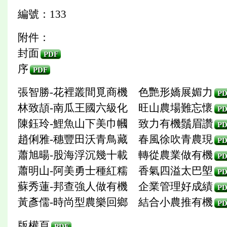
編號：133
附件：
封面
PDF
序
PDF
張智勝-花裡叢間覓商機 色艷形嬌展媚力
PD
林致頡-南瓜王國六級化 旺山農場難忘懷
PD
陳鈺玲-鯉魚山下美巾幗 致力有機鬚眉讚
PD
趙俐雅-穗豐田沃青鳥藏 春風徐吹青農現
PD
蕭旭暘-股海浮沉幾十載 轉從農業做有機
PD
蕭明山-阿美勇士種紅糯 香氣四溢太巴塱
PD
蘇秀蓮-邦查強人做有機 企業管理好成績
PD
黃彥儒-時尚型農樂回鄉 結合小農推有機
PD
版權頁
PDF