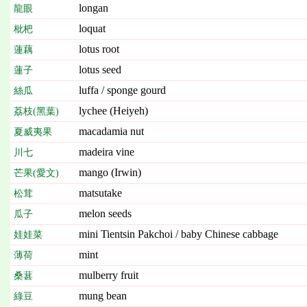
longan
龍眼
loquat
枇杷
lotus root
蓮藕
lotus seed
蓮子
luffa / sponge gourd
絲瓜
lychee (Heiyeh)
荔枝(黑葉)
macadamia nut
夏威夷果
madeira vine
川七
mango (Irwin)
芒果(愛文)
matsutake
松茸
melon seeds
瓜子
mini Tientsin Pakchoi / baby Chinese cabbage
娃娃菜
mint
薄荷
mulberry fruit
桑葚
mung bean
綠豆