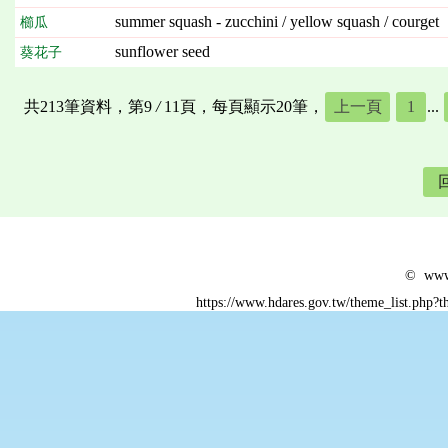
summer squash - zucchini / yellow squash / courget
櫛瓜
sunflower seed
葵花子
共213筆資料，第9
/
11頁，每頁顯示20筆，
上一頁
1
...
© www.
https://www.hdares.gov.tw/theme_list.php?