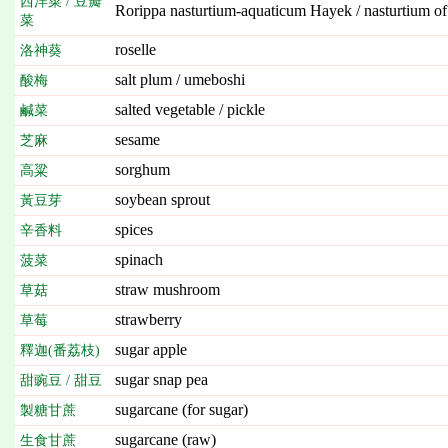
西洋菜 / 豆瓣
Rorippa nasturtium-aquaticum Hayek / nasturtium of
菜
roselle
洛神葵
salt plum / umeboshi
酸梅
salted vegetable / pickle
鹹菜
sesame
芝麻
sorghum
高粱
soybean sprout
黃豆芽
spices
辛香料
spinach
菠菜
straw mushroom
草菇
strawberry
草莓
sugar apple
釋迦(番荔枝)
sugar snap pea
甜豌豆 / 甜豆
sugarcane (for sugar)
製糖甘蔗
sugarcane (raw)
生食甘蔗