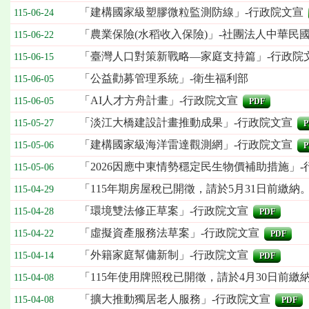
「建構國家級塑膠微粒監測防線」-行政院文宣
115-06-24
「農業保險(水稻收入保險)」-社團法人中華民
115-06-22
「臺灣人口對策新戰略—家庭支持篇」-行政院
115-06-15
「公益勸募管理系統」-衛生福利部
115-06-05
「AI人才方舟計畫」-行政院文宣
115-06-05
PDF
「淡江大橋建設計畫推動成果」-行政院文宣
115-05-27
P
「建構國家級海洋雷達觀測網」-行政院文宣
115-05-06
P
「2026因應中東情勢穩定民生物價補助措施」-
115-05-06
「115年期房屋稅已開徵，請於5月31日前繳納
115-04-29
「環境雙法修正草案」-行政院文宣
115-04-28
PDF
「虛擬資產服務法草案」-行政院文宣
115-04-22
PDF
「外籍家庭幫傭新制」-行政院文宣
115-04-14
PDF
「115年使用牌照稅已開徵，請於4月30日前繳
115-04-08
「擴大推動獨居老人服務」-行政院文宣
115-04-08
PDF