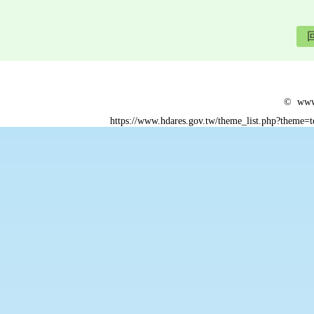
© www.
https://www.hdares.gov.tw/theme_list.php?theme