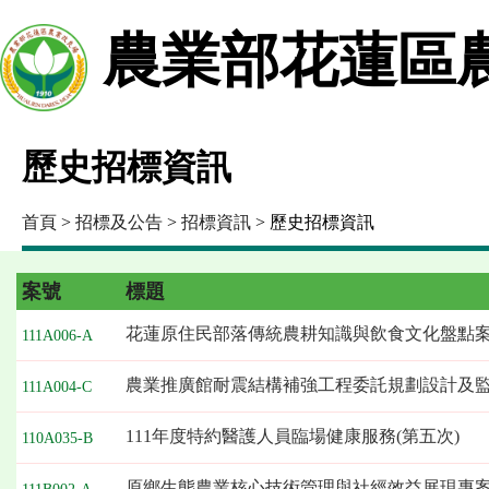
農業部花蓮區
歷史招標資訊
首頁
>
招標及公告
>
招標資訊
> 歷史招標資訊
案號
標題
花蓮原住民部落傳統農耕知識與飲食文化盤點
111A006-A
農業推廣館耐震結構補強工程委託規劃設計及
111A004-C
111年度特約醫護人員臨場健康服務(第五次)
110A035-B
原鄉生態農業核心技術管理與社經效益展現專