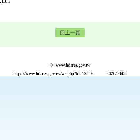
回上一頁
© www.hdares.gov.tw
https://www.hdares.gov.tw/ws.php?id=12829
2026/08/08