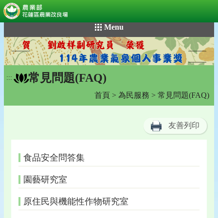
:::
跳
Menu
到
主
要
內
常見問題(FAQ)
容
:::
區
首頁
>
為民服務
> 常見問題(FAQ)
塊
友善列印
食品安全問答集
園藝研究室
原住民與機能性作物研究室