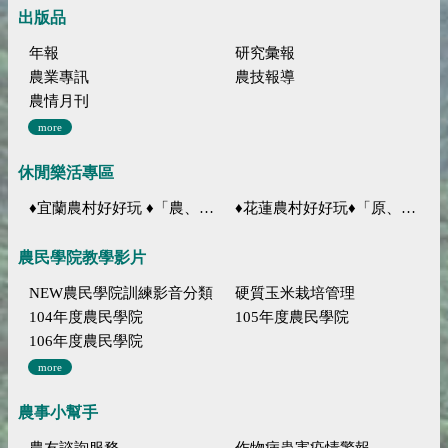
出版品
年報
研究彙報
農業專訊
農技報導
農情月刊
more
休閒樂活專區
♦宜蘭農村好好玩 ♦「農、藝、山、水」四條遊程推薦
♦花蓮農村好好玩♦「原、生、慢、活」四條遊程推薦
農民學院教學影片
NEW農民學院訓練影音分類
硬質玉米栽培管理
104年度農民學院
105年度農民學院
106年度農民學院
more
農事小幫手
農友諮詢服務
作物病蟲害疫情警報