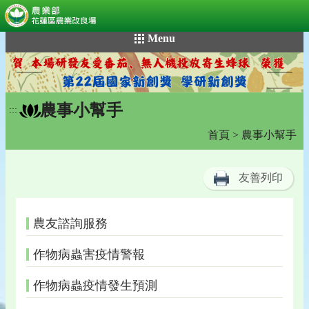
:::
跳
Menu
到
主
要
內
農事小幫手
容
:::
區
首頁
> 農事小幫手
塊
友善列印
農友諮詢服務
作物病蟲害疫情警報
作物病蟲疫情發生預測